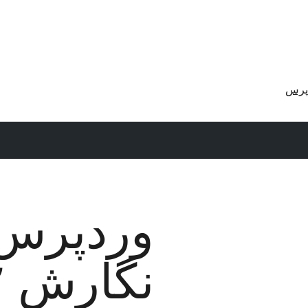
پرس
وردپرس
نگارش ۲٫۹٫۲