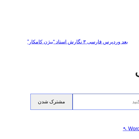
بعد
وردپرس فارسی ۳ نگارش استاد “بیژن کامکار”
مشترک شدن
↖
Word