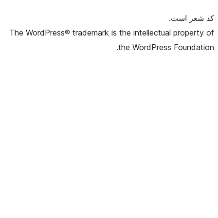
The WordPress® trademark is the intellec
the WordPr