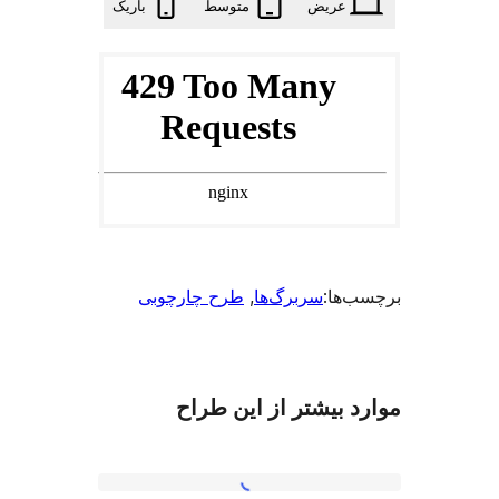
عریض
متوسط
باریک
‌ها:
سربرگ‌ها
, 
‫طرح چارچوبی
 بیشتر از این طراح
Project