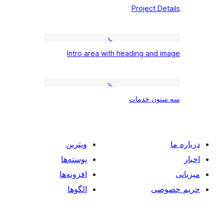
Project D
Details
Intro
Intro area with heading and
area
with
heading
سه
ون خدمات
and
ستون
image
خدمات
ویترین
پوسته‌ها
افزونه‌ها
صی
الگوها