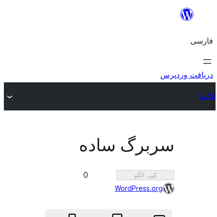
برگ ساده
0
0
کپی الگو
بار
WordPress.o
پسندیده
شد