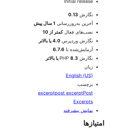
Initial release
عات
نگارش
0.13
آخرین به‌روزرسانی
1 سال
پیش
نصب‌های فعال
کمتر از 10
نگارش وردپرس
4.0 یا بالاتر
آزمایش‌شده تا
6.7.6
نگارش PHP
8.3 یا بالاتر
زبان
English (US)
برچسب
excerpt
post excerpt
Post
Excerpts
نمایش پیشرفته
ازها