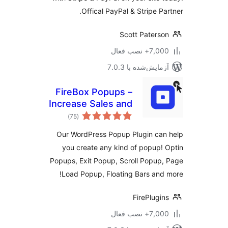
Offical PayPal & Stripe Pa
Scott Paters
7+ نصب فعال
مایش‌شده با 7.0.3
FireBox Popups –
Increase Sales and
مجموع
Grow Your Email
)
(75
امتیازها
List
Our WordPress Popup Plugin ca
you create any kind of popup!
Popups, Exit Popup, Scroll Popup
Load Popup, Floating Bars and
FirePlugi
7+ نصب فعال