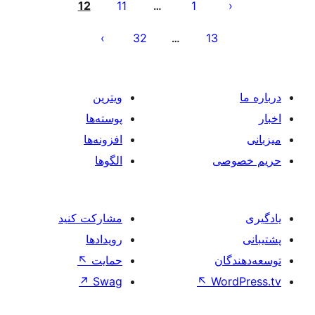
ه‌ها
12
11
1
…
32
13
…
ویترین
پوسته‌ها
افزونه‌ها
صی
الگوها
مشارکت کنید
رویدادها
ان
حمایت
↖
↗
Swag
↖
Wo