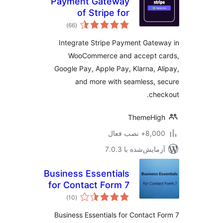
Payment Gateway
of Stripe for
مجموع
WooCommerce
)
(66
امتیازها
Integrate Stripe Payment Gate
WooCommerce and accept c
Google Pay, Apple Pay, Klarna, A
and more with seamless, 
che
ThemeHig
8,+ نصب فعال
مایش‌شده با 7.0.3
Business Essentials
for Contact Form 7
مجموع
)
(10
امتیازها
Business Essentials for Contact 