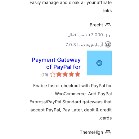
Easily manage and cloak all your aff
Brec
7+ نصب فعال
مایش‌شده با 7.0.3
Payment Gateway
of PayPal for
مجموع
WooCommerce
)
(79
امتیازها
Enable faster checkout with PayP
WooCommerce. Add P
Express/PayPal Standard gateway
accept PayPal, Pay Later, debit & 
ThemeHig