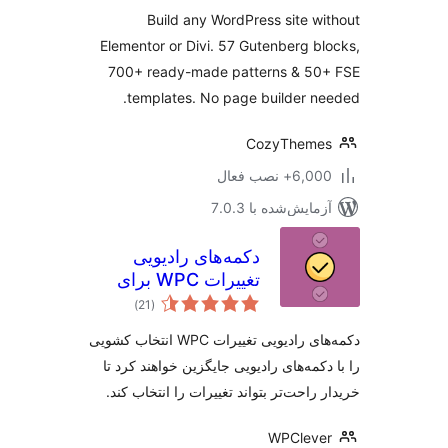
FSE with 700+
Build any WordPress site w
Patterns, 58 Blocks
Elementor or Divi. 57 Gutenberg b
& Templates
700+ ready-made patterns & 50
templates. No page builder n
CozyTheme
6,+ نصب فعال
مایش‌شده با 7.0.3
دکمه‌های رادیویی
تغییرات WPC برای
مجموع
ووکامرس
)
(21
امتیازها
دکمه‌های رادیویی تغییرات WPC انتخاب کشویی
کمه‌های رادیویی جایگزین خواهند کرد تا
راحت‌تر بتواند تغییرات را انتخاب کند.
WPCleve