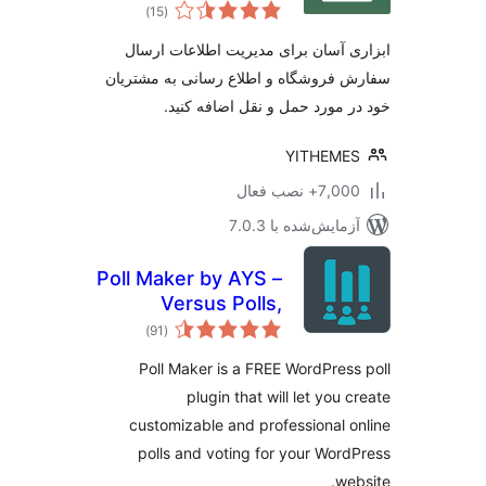
مجموع
Order & Shipment
)
(15
امتیازها
Tracking
 آسان برای مدیریت اطلاعات ارسال
فروشگاه و اطلاع رسانی به مشتریان
 مورد حمل و نقل اضافه کنید.
YITHEME
7+ نصب فعال
مایش‌شده با 7.0.3
Poll Maker by AYS –
Versus Polls,
مجموع
Anonymous Polls,
)
(91
امتیازها
Image Polls
Poll Maker is a FREE WordPres
plugin that will let you 
customizable and professional 
polls and voting for your Wor
we