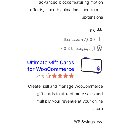
advanced blocks featuring 
effects, smooth animations, and 
exten
n
7+ نصب فعال
مایش‌شده با 7.0.3
Ultimate Gift Cards
for WooCommerce
مجموع
)
(240
امتیازها
Create, sell and manage WooCom
gift cards to attract more sal
multiply your revenue at your 
WP Swing