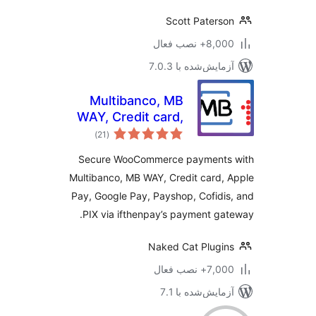
Scott Paters
8,+ نصب فعال
مایش‌شده با 7.0.3
Multibanco, MB
WAY, Credit card,
مجموع
Apple Pay, Google
)
(21
امتیازها
Pay, Payshop,
Secure WooCommerce payments
Cofidis Pay, and PIX
Multibanco, MB WAY, Credit card,
(ifthenpay) for
Pay, Google Pay, Payshop, Cofidi
WooCommerce
PIX via ifthenpay’s payment ga
Naked Cat Plugi
7+ نصب فعال
مایش‌شده با 7.1