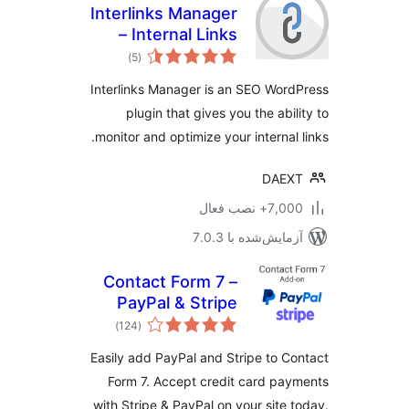
Interlinks Manager
– Internal Links
مجموع
Optimizer
)
(5
امتیازها
Interlinks Manager is an SEO Wor
plugin that gives you the abil
monitor and optimize your internal 
DAEX
7+ نصب فعال
مایش‌شده با 7.0.3
Contact Form 7 –
PayPal & Stripe
مجموع
Add-on
)
(124
امتیازها
Easily add PayPal and Stripe to C
Form 7. Accept credit card pa
with Stripe & PayPal on your site 