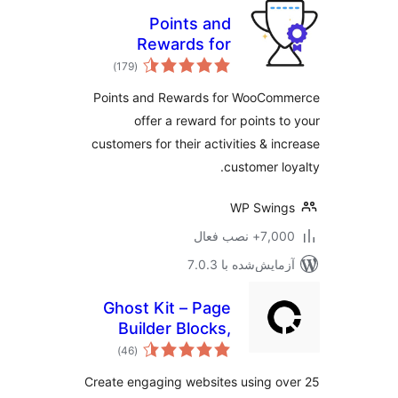
Points and
Rewards for
مجموع
WooCommerce
)
(179
امتیازها
Points and Rewards for WooCom
offer a reward for points t
customers for their activities & in
customer lo
WP Swing
7+ نصب فعال
مایش‌شده با 7.0.3
Ghost Kit – Page
Builder Blocks,
مجموع
Motion Effects &
)
(46
امتیازها
Extensions
Create engaging websites using o