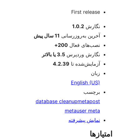
First release
عات
نگارش
1.0.2
آخرین به‌روزرسانی
11 سال
پیش
نصب‌های فعال
200+
نگارش وردپرس
3.5 یا بالاتر
آزمایش‌شده تا
4.2.39
زبان
English (US)
برچسب
database cleanup
meta
post
meta
user meta
نمایش پیشرفته
ازها