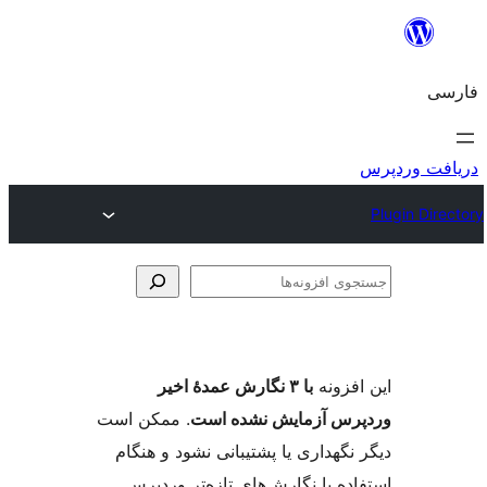
وی
ها
فزونه
با ۳ نگارش عمدهٔ اخیر
س آزمایش نشده است
. ممکن است
گهداری یا پشتیبانی نشود و هنگام
ه با نگارش‌های تازه‌تر وردپرس