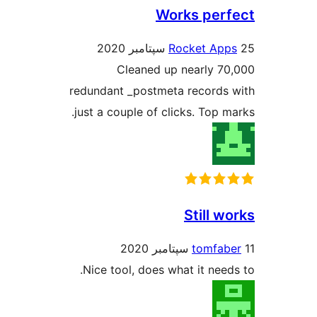
Works per
Rocket Ap
Cleaned up nearly 7
redundant _postmeta records
just a couple of clicks. Top m
Still w
tomfab
Nice tool, does what it need