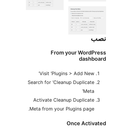
From your WordP
dashb
Visit ‘Plugins > Add New’
Search for ‘Cleanup Duplicate
Meta’
Activate Cleanup Duplicate
Meta from your Plugins page.
Once Activ