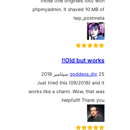
those (the originals too)
phpmyadmin. It shaved 10 
wp_post
Old but wor
goddess_d
Just tried this (09/2018) a
works like a charm. Wow, tha
helpful!!! Than