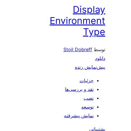
Disp
Environm
Ty
Stoil Dobreff
مایش زنده
جزئیات
نقد و بررسی‌ها
نصب
توسعه
نمایش پیشرفته
نی