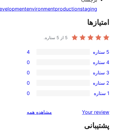
development
environment
production
staging
ازها
5
از 5 ستاره.
4
0
0
0
0
بررسی‌ها
Your r
مشاهده همه
بانی