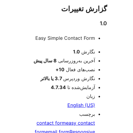
ش تغییرات
Easy Simple Contact Form
عات
نگارش
1.0
آخرین به‌روزرسانی
8 سال
پیش
نصب‌های فعال
10+
نگارش وردپرس
3.7 یا بالاتر
آزمایش‌شده تا
4.7.34
زبان
English (US)
برچسب
contact form
easy contact
form
email form
Responsive