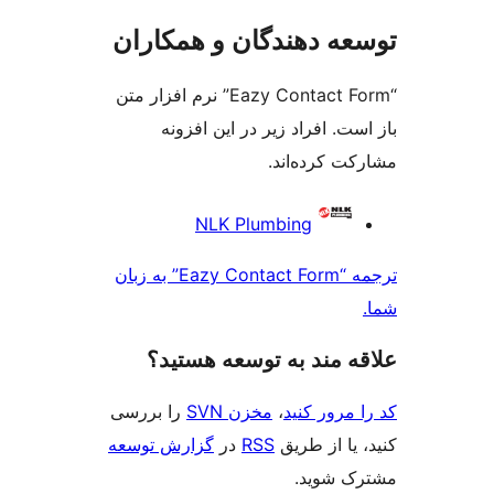
ه دهندگان و همکاران
“Eazy Contact Form” نرم افزار متن
ت. افراد زیر در این افزونه
ت کرده‌اند.
کت
NLK Plumbing
ن
ترجمه “Eazy Contact Form” به زبان
‌ مند به توسعه هستید؟
مرور کنید
،
مخزن SVN
را بررسی
یا از طریق
RSS
در
گزارش توسعه
 شوید.