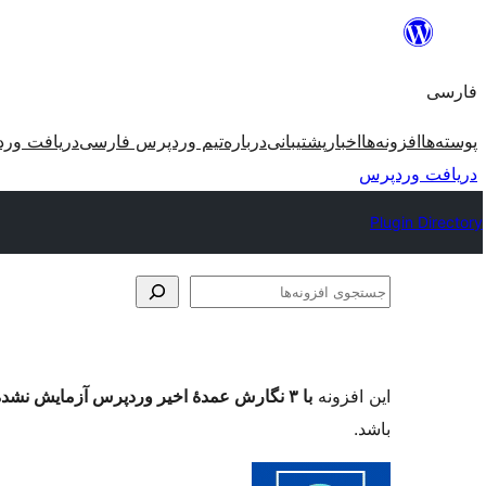
رفتن
به
فارسی
محتوا
پوسته‌ها
افزونه‌ها
اخبار
پشتیبانی
درباره
تیم وردپرس فارسی
دریافت ور
دریافت وردپرس
Plugin Directory
جستجوی
افزونه‌ها
این افزونه
با ۳ نگارش عمدهٔ اخیر وردپرس آزمایش نشده است
باشد.