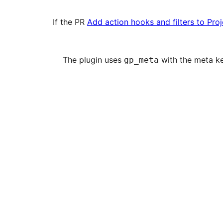
If the PR
Add action hooks and filters to Pro
The plugin uses
with the meta k
gp_meta