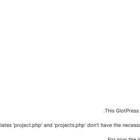
This GlotPress 
ates ‘project.php’ and ‘projects.php’ don’t have the necess
For now the i