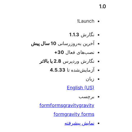
Launch!
عات
نگارش
1.1.3
آخرین به‌روزرسانی
10 سال
پیش
نصب‌های فعال
30+
نگارش وردپرس
2.8 یا بالاتر
آزمایش‌شده تا
4.5.33
زبان
English (US)
برچسب
form
forms
gravity
gravity
form
gravity forms
نمایش پیشرفته