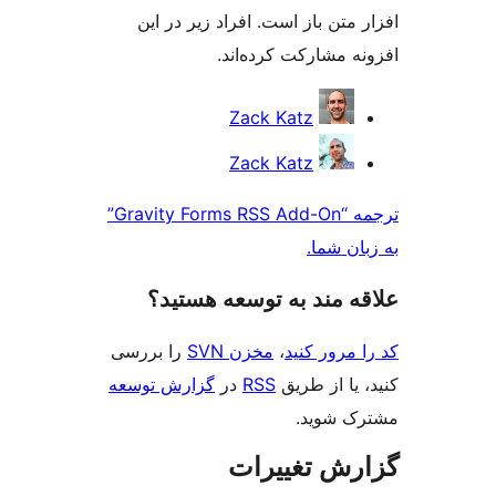
متن باز است. افراد زیر در این
 مشارکت کرده‌اند.
کت
Zack Katz
ن
Zack Katz
ترجمه “Gravity Forms RSS Add-On”
ن شما.
‌ مند به توسعه هستید؟
مرور کنید
،
مخزن SVN
را بررسی
یا از طریق
RSS
در
گزارش توسعه
 شوید.
ش تغییرات