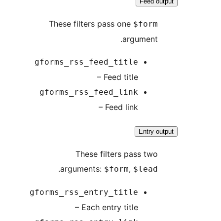
Feed o
These filters pass one
$form
argument.
gforms_rss_feed_title
– Feed title
gforms_rss_feed_link
– Feed link
Entry o
These filters pass two
.
arguments:
,
$form
$lead
gforms_rss_entry_title
– Each entry title