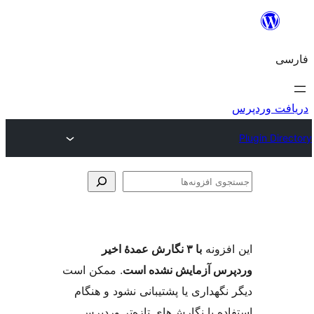
وی
ها
فزونه
با ۳ نگارش عمدهٔ اخیر
س آزمایش نشده است
. ممکن است
گهداری یا پشتیبانی نشود و هنگام
ه با نگارش‌های تازه‌تر وردپرس