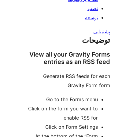
نصب
توسعه
نی
یحات
View all your Gravity F
entries as an RSS 
Generate RSS feeds for
Gravity Form 
Go to the Forms menu
Click on the form you want to
enable RSS for
Click on Form Settings
At the bottom of the “Form