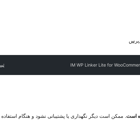
دپرس
IM WP Linker Lite for WooComme
ثبت
. ممکن است دیگر نگهداری یا پشتیبانی نشود و هنگام استفاده