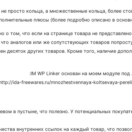
т не просто кольца, а множественные кольца, более с
полнительные плюсы (более подробно описано в основны
но о том, что если на странице товара не представлено
 что аналогов или же сопутствующих товаров попросту
лен десяток других товаров. Кроме того, наличие доп
IM WP Linker основан на моем модуле под 
http://ida-freewares.ru/mnozhestvennaya-koltsevaya-perel
евом в пустыне, что полезно. У потенциальных покупат
ства внутренних ссылок на каждый товар, что позвол