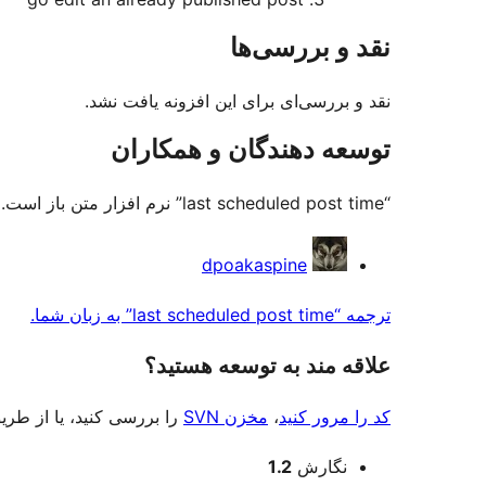
نقد و بررسی‌ها
نقد و بررسی‌ای برای این افزونه یافت نشد.
توسعه دهندگان و همکاران
“last scheduled post time” نرم افزار متن باز است. افراد زیر در این افزونه مشارکت کرده‌اند.
مشارکت
dpoakaspine
کنندگان
ترجمه “last scheduled post time” به زبان شما.
علاقه‌ مند به توسعه هستید؟
کد را مرور کنید
،
مخزن SVN
را بررسی کنید، یا از طر
اطلاعات
نگارش
1.2