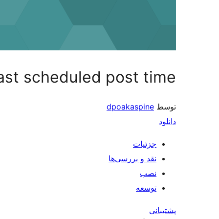
ast scheduled post time
توسط
dpoakaspine
دانلود
جزئیات
نقد و بررسی‌ها
نصب
توسعه
پشتیبانی