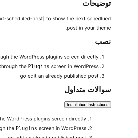
توضیحات
ext-scheduled-post] to show the next schedlued
post in your theme.
نصب
rough the WordPress plugins screen directly.
 through the
screen in WordPress
Plugins
go edit an already published post
سوالات متداول
Installation Instructions
 the WordPress plugins screen directly.
ugh the
screen in WordPress
Plugins
go edit an already published post