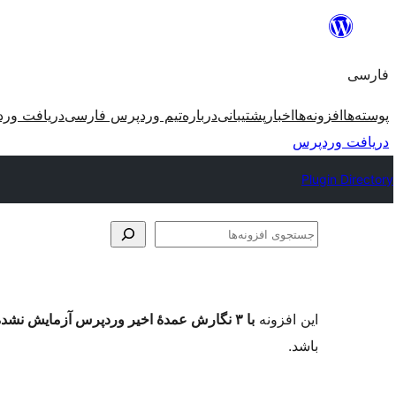
رفتن
به
فارسی
محتوا
پوسته‌ها
افزونه‌ها
اخبار
پشتیبانی
درباره
تیم وردپرس فارسی
دریافت ور
دریافت وردپرس
Plugin Directory
جستجوی
افزونه‌ها
این افزونه
با ۳ نگارش عمدهٔ اخیر وردپرس آزمایش نشده است
باشد.