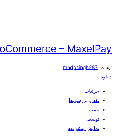
ooCommerce – MaxelPay
توسط
mndpsingh287
دانلود
جزئیات
نقد و بررسی‌ها
نصب
توسعه
نمایش پیشرفته