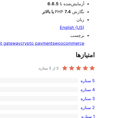
آزمایش‌شده تا
6.6.5
نگارش PHP
7.4 یا بالاتر
زبان
English (US)
برچسب
t gateway
crypto payments
woocommerce
امتیازها
5
از 5 ستاره.
5 ستاره
امتیاز
4 ستاره
2
امتیاز
3 ستاره
5-
0
امتیاز
2 ستاره
ستاره
4-
0
امتیاز
1 ستاره
ستاره
3-