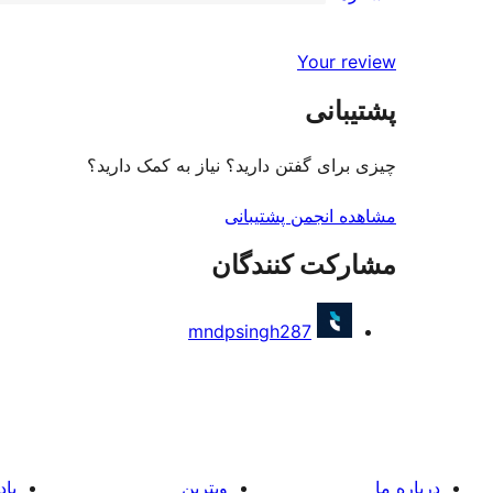
0
امتیاز
ستاره
2-
0
Your review
ستاره
1-
پشتیبانی
ستاره
چیزی برای گفتن دارید؟ نیاز به کمک دارید؟
مشاهده انجمن پشتیبانی
مشارکت کنندگان
mndpsingh287
درباره ما
ویترین
یاد