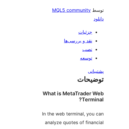
MQL5 community
جزئیات
نقد و بررسی‌ها
نصب
توسعه
نی
یحات
What is MetaTrader
Term
In the web terminal, yo
analyze quotes of fina