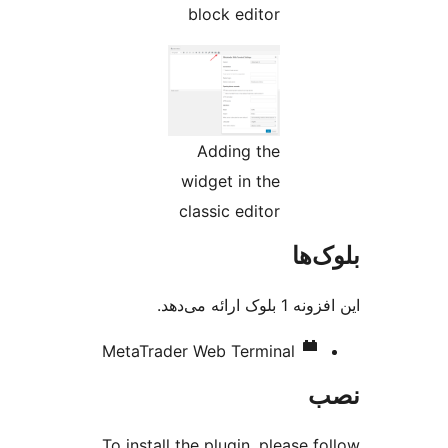
block editor
Adding the
widget in the
classic editor
‌ها
ک ارائه می‌دهد.
MetaTrader Web Terminal
To install the plugin, please 