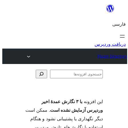
وی
ها
فزونه
با ۳ نگارش عمدهٔ اخیر
س آزمایش نشده است
. ممکن است
گهداری یا پشتیبانی نشود و هنگام
ه با نگارش‌های تازه‌تر وردپرس