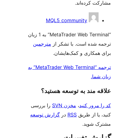
ت کرده‌اند.
کت
MQL5 community
ن
“MetaTrader Web Terminal” به 1 زبان
 شده است. با تشکر از
مترجمین
همکاری و کمک‌هایشان.
ترجمه “MetaTrader Web Terminal” به
شما.
‌ مند به توسعه هستید؟
مرور کنید
،
مخزن SVN
را بررسی
یا از طریق
RSS
در
گزارش توسعه
 شوید.
ش تغییرات