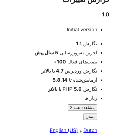
Initial version
عات
نگارش
1.1
آخرین به‌روزرسانی
5 سال
پیش
نصب‌های فعال
100+
نگارش وردپرس
4.7 یا بالاتر
آزمایش‌شده تا
5.8.14
نگارش PHP
5.6 یا بالاتر
زبان‌ها
مشاهده همه 2
بستن
Dutch
و
English (US)
.