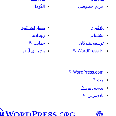
صی
الگوها
مشارکت کنید
رویدادها
ان
حمایت
↖
Wo
↖
پنج برای آینده
↖
Word
فارسی