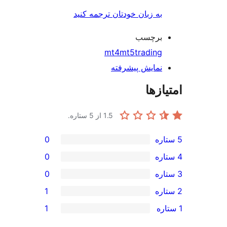
به زبان خودتان ترجمه کنید
برچسب
mt4
mt5
trading
نمایش پیشرفته
ازها
1.5
از 5 ستاره.
0
0
0
1
1