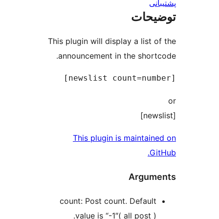
نی
یحات
This plugin will display a list 
announcement in the short
This plugin is maintain
Gi
Argum
count: Post count. Default
value is “-1″( all post ).