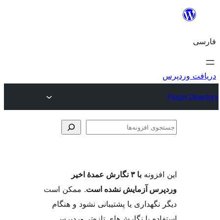
وی
ها
فزونه
با ۳ نگارش عمدهٔ اخیر
س آزمایش نشده است
. ممکن است
گهداری یا پشتیبانی نشود و هنگام
ه با نگارش‌های تازه‌تر وردپرس