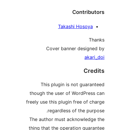
Contribu
Takashi Hosoya
Th
Cover banner design
akar
Cre
This plugin is not guara
though the user of WordPres
freely use this plugin free of c
regardless of the pur
The author must acknowledg
thing that the operation guar