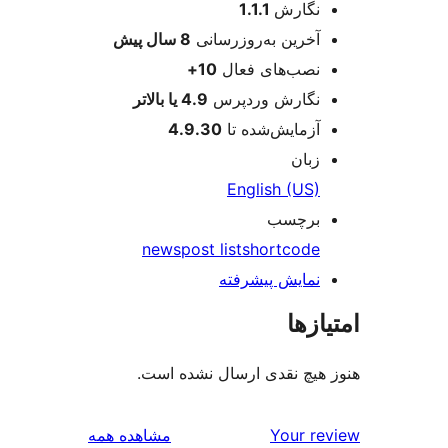
عات
نگارش
1.1.1
آخرین به‌روزرسانی
8 سال
پیش
نصب‌های فعال
10+
نگارش وردپرس
4.9 یا بالاتر
آزمایش‌شده تا
4.9.30
زبان
English (US)
برچسب
news
post list
shortcode
نمایش پیشرفته
ازها
هیچ نقدی ارسال نشده است.
بررسی‌ها
Your r
مشاهده همه