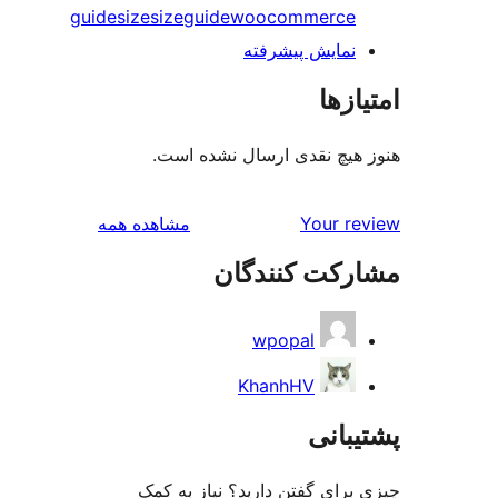
guide
size
sizeguide
woocommerce
نمایش پیشرفته
ازها
هیچ نقدی ارسال نشده است.
بررسی‌ها
Your r
مشاهده همه
رکت کنندگان
wpopal
KhanhHV
بانی
رای گفتن دارید؟ نیاز به کمک