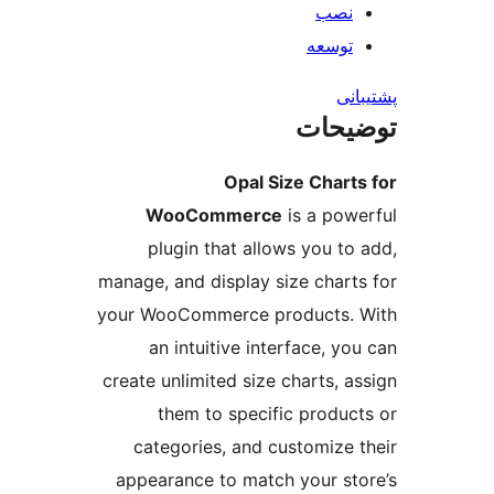
نصب
توسعه
نی
یحات
Opal Size Chart
WooCommerce
is a pow
plugin that allows you to
manage, and display size chart
your WooCommerce products.
an intuitive interface, yo
create unlimited size charts, a
them to specific produc
categories, and customize 
appearance to match your st