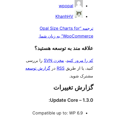
کت
wpopal
ن
KhanhHV
ترجمه “Opal Size Charts for
Woo” به زبان شما.
‌ مند به توسعه هستید؟
مرور کنید
،
مخزن SVN
را بررسی
یا از طریق
RSS
در
گزارش توسعه
 شوید.
ش تغییرات
1.
Compatible up to: WP 6.9