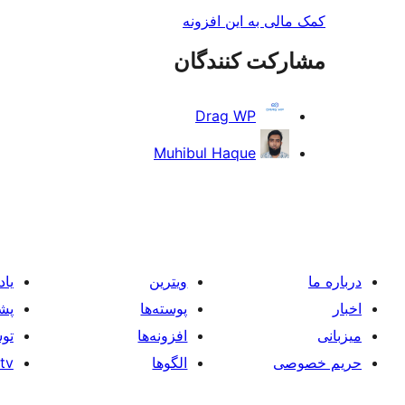
کمک مالی به این افزونه
مشارکت کنندگان
Drag WP
Muhibul Haque
درباره ما
ویترین
یاد
اخبار
پوسته‌ها
پشت
میزبانی
افزونه‌ها
توس
حریم خصوصی
الگوها
tv