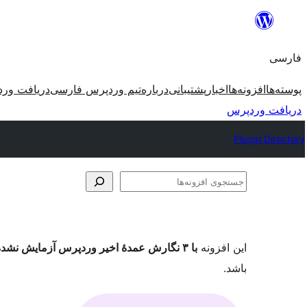
رفتن
به
فارسی
محتوا
پوسته‌ها
افزونه‌ها
اخبار
پشتیبانی
درباره
تیم وردپرس فارسی
دریافت ور
دریافت وردپرس
Plugin Directory
جستجوی
افزونه‌ها
این افزونه
با ۳ نگارش عمدهٔ اخیر وردپرس آزمایش نشده است
باشد.