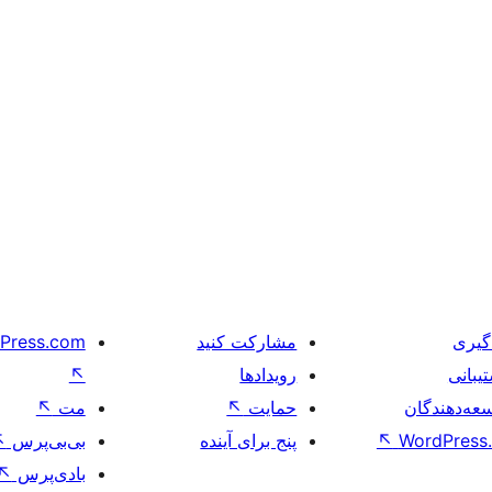
گیری
مشارکت کنید
Press.com
یبانی
رویدادها
↖
عه‌دهندگان
حمایت
↖
مت
↖
WordPress.
↖
پنج برای آینده
بی‌بی‌پرس
↖
بادی‌پرس
↖