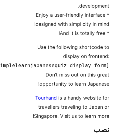
develop
* Enjoy a user-friendly inter
designed with simplicity in 
Use the following shortco
display on fron
[simplelearnjapanesequiz_display_f
Don’t miss out on this 
opportunity to learn Japa
Tourhand
is a handy websit
travellers traveling to Jap
Singapore. Visit us to learn 