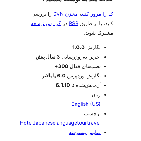
مرور کنید
،
مخزن SVN
را بررسی
یا از طریق
RSS
در
گزارش توسعه
 شوید.
عات
نگارش
1.0.0
آخرین به‌روزرسانی
3 سال
پیش
نصب‌های فعال
300+
نگارش وردپرس
6.0 یا بالاتر
آزمایش‌شده تا
6.1.10
زبان
English (US)
برچسب
Hotel
Japanese
language
tour
travel
نمایش پیشرفته