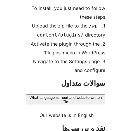
To install, you just need to f
these 
/w
dire
content/plugins/
2. Activate the plugin through 
‘Plugins’ menu in Word
3. Navigate to the Settings p
and confi
ات متداول
What language is Tourhand website wri
in?
Our website is in English.
و بررسی‌ها