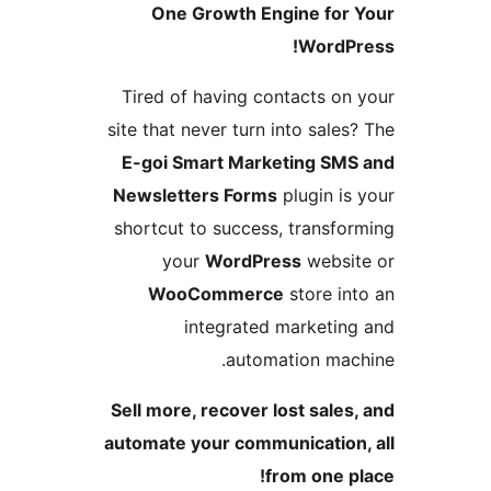
One Growth Engine for
WordP
Tired of having contacts on
site that never turn into sales
E-goi Smart Marketing SM
Newsletters Forms
plugin is
shortcut to success, transfo
your
WordPress
websi
WooCommerce
store in
integrated marketin
automation mac
Sell more, recover lost sales
automate your communication
from one p