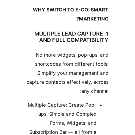
WHY SWITCH TO E-GOI S
MARKET
1. MULTIPLE LEAD CAPTU
AND FULL COMPATIBI
No more widgets, pop-ups
shortcodes from different t
Simplify your managemen
capture contacts effectively, a
any cha
Multiple Capture: Create Pop-
ups, Simple and Complex
Forms, Widgets, and
Subscription Bar — all from a