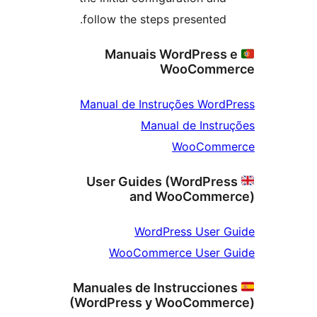
follow the steps presented.
Manuais WordPress
WooComme
Manual de Instruções Word
Manual de Instr
WooComm
User Guides (WordPre
and WooComme
WordPress User 
WooCommerce User G
Manuales de Instruccion
(WordPress y WooComme