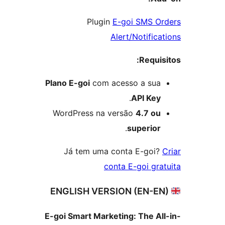
Plugin
E-goi SMS O
Alert/Notifica
Requis
Plano E-goi
com acesso a sua
.
API Key
WordPress na versão
4.7 ou
.
superior
Já tem uma conta E-goi?
conta E-goi gra
E-goi Smart Marketing: The Al