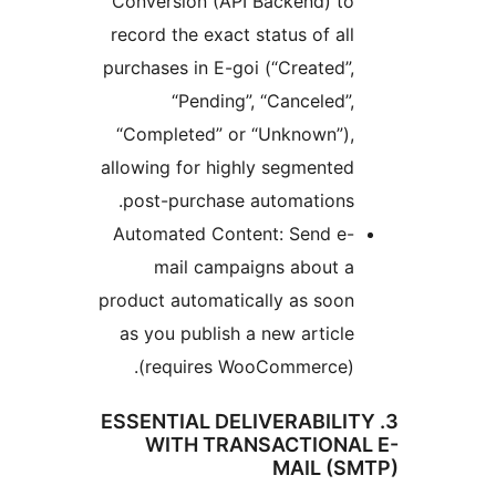
Conversion (API Backend) to
record the exact status of all
purchases in E-goi (“Created”,
“Pending”, “Canceled”,
“Completed” or “Unknown”),
allowing for highly segmented
post-purchase automations.
Automated Content: Send e-
mail campaigns about a
product automatically as soon
as you publish a new article
(requires WooCommerce).
3. ESSENTIAL DELIVERABILI
WITH TRANSACTIONA
MAIL (S