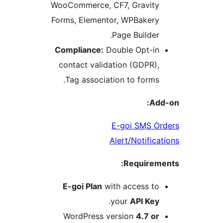
WooCommerce, CF7, Gravity
Forms, Elementor, WPBakery
Page Builder.
Compliance:
Double Opt-in
contact validation (GDPR),
Tag association to forms.
Ad
E-goi SMS O
Alert/Notifica
Requirem
E-goi Plan
with access to
.
your
API Key
WordPress version
4.7 or