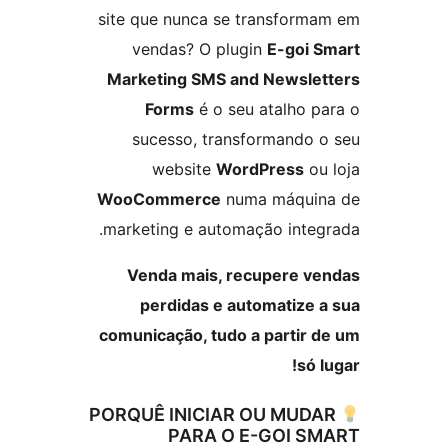
site que nunca se transform
vendas? O plugin
E-goi 
Marketing SMS and Newsle
Forms
é o seu atalho p
sucesso, transformando 
website
WordPress
ou
WooCommerce
numa máquin
marketing e automação integ
Venda mais, recupere v
perdidas e automatize 
comunicação, tudo a partir 
só 
PORQUÊ INICIAR OU MUD
PARA O E-GOI S