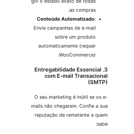
goi o estado exato de todas
as compras.
Conteúdo Automatizado:
Envie campanhas de e-mail
sobre um produto
automaticamente (requer
WooCommerce).
3. Entregabilidade Essenci
com E-mail Transaci
(S
O seu marketing é inútil se 
mails não chegarem. Confie 
reputação de remetente a