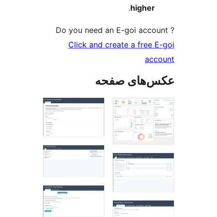
.
higher
Do you need an E-goi acco
Click and create a free 
ac
‌های صفحه