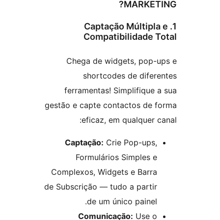
MARKET
1. Captação Múltipl
Compatibilidade T
Chega de widgets, pop-
shortcodes de difer
ferramentas! Simplifique 
gestão e capte contactos de 
eficaz, em qualquer c
Captação:
Crie Pop-ups,
Formulários Simples e
Complexos, Widgets e Barra
de Subscrição — tudo a partir
de um único painel.
Comunicação:
Use o