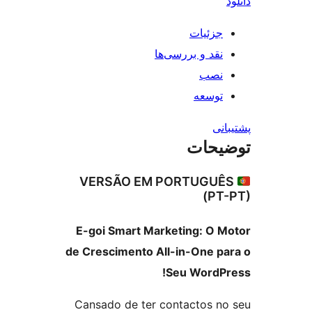
جزئیات
نقد و بررسی‌ها
نصب
توسعه
نی
یحات
VERSÃO EM PORTUGUÊ
(PT
E-goi Smart Marketing: O 
de Crescimento All-in-One p
Seu WordP
Cansado de ter contactos n