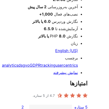
آخرین به‌روزرسانی
2 سال
پیش
نصب‌های فعال
1,000+
نگارش وردپرس
6.0 یا بالاتر
آزمایش‌شده تا
6.5.9
نگارش PHP
8.0 یا بالاتر
زبان
English (US)
برچسب
analytics
dsgvo
GDPR
tracking
usercentrics
نمایش پیشرفته
ازها
4.7
از 5 ستاره.
2