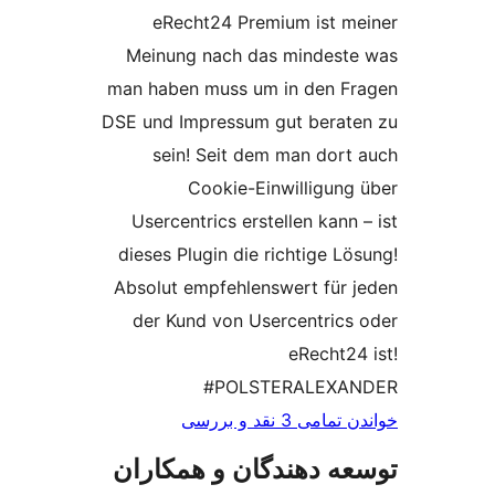
eRecht24 Premium ist m
Meinung nach das mindest
man haben muss um in den F
DSE und Impressum gut berat
sein! Seit dem man dort
Cookie-Einwilligung
Usercentrics erstellen kann 
dieses Plugin die richtige Lö
Absolut empfehlenswert für 
der Kund von Usercentrics
eRecht24
#POLSTERALEXA
ی 3 نقد و بررسی‌
ه دهندگان و همکاران