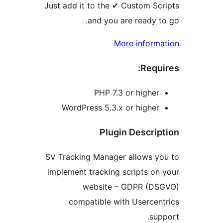
Just add it to the ✔ Custom Sc
and you are ready t
More inform
Requ
PHP 7.3 or higher
WordPress 5.3.x or higher
Plugin Descri
SV Tracking Manager allows y
implement tracking scripts on
website – GDPR (D
compatible with Usercen
sup