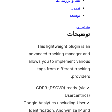
نقد و بررسی‌ها
نصب
توسعه
نی
یحات
This lightweight plugin 
advanced tracking manage
allows you to implement va
tags from different tra
provi
✔ GDPR (DSGVO) ready (
Usercent
✔ Google Analytics (including U
Identification, Anonymize I