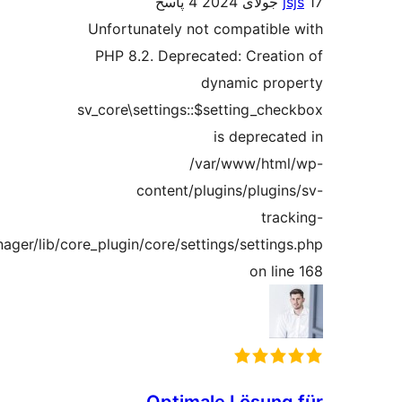
j
4 پاسخ
Unfortunately not compatible
PHP 8.2. Deprecated: Creati
dynamic pro
sv_core\settings::$setting_che
is deprecat
/var/www/htm
content/plugins/plugin
trac
manager/lib/core_plugin/core/settings/setting
on lin