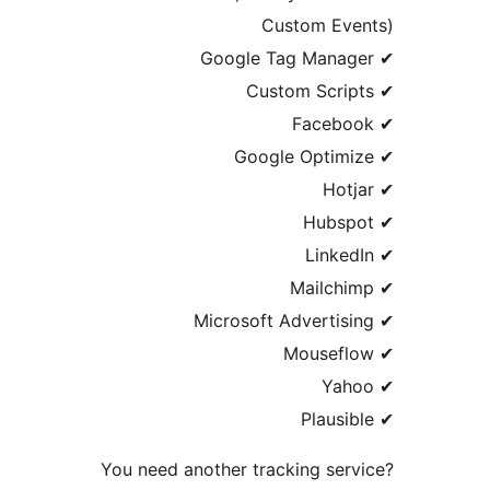
Custom Ev
You need another tracking ser