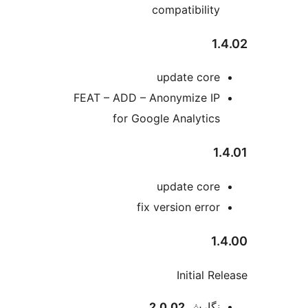
compatibility
1
update core
FEAT – ADD – Anonymize IP
for Google Analytics
1
update core
fix version error
1
Initial R
عات
نگارش
2.0.02