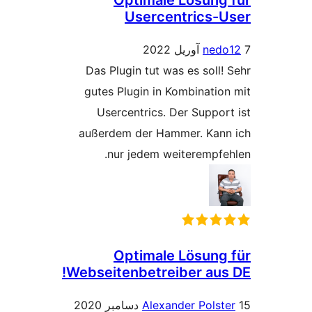
Optimale Lösung
Usercentrics-
ned
Das Plugin tut was es soll!
gutes Plugin in Kombinatio
Usercentrics. Der Suppor
außerdem der Hammer. Kan
nur jedem weiterempfe
Optimale Lösung
Webseitenbetreiber aus
Alexander Polst