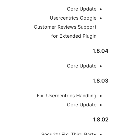
Core Update
Usercentrics Google
Customer Reviews Support
for Extended Plugin
1
Core Update
1
Fix: Usercentrics Handling
Core Update
1
Security Fix: Third Party