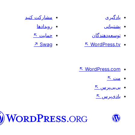
مشارکت کنید
رویدادها
ان
حمایت
↖
↗
Swag
↖
Wo
↖
Word
فارسی