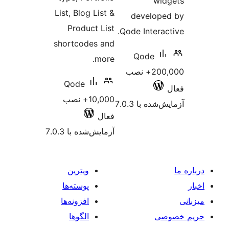
wi
List, Blog List &
develop
Product List
Qode Interac
shortcodes and
Qode
more.
200,000+ نصب
Qode
10,000+ نصب
شده با 7.0.3
فعال
آزمایش‌شده با 7.0.3
ویترین
پوسته‌ها
افزونه‌ها
صی
الگوها