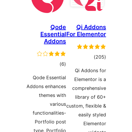
Qode
Qi Ad
Essential
For Eleme
Addons
جموع
)
مجموع
)
(6
متیازها
Qi Addon
امتیازها
Qode Essential
Elementor
Addons enhances
comprehe
themes with
library o
various
custom, flexi
functionalities-
easily s
Portfolio post
Elem
type, Portfolio