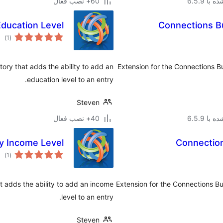
با 6.5.9
60+ نصب فعال
ducation Level
Connections Bu
مجم
)
(1
امتی
ory that adds the ability to add an
Extension for the Connections B
education level to an entry.
Steven
با 6.5.9
40+ نصب فعال
y Income Level
Connection
مجم
)
(1
امتی
t adds the ability to add an income
Extension for the Connections Bu
level to an entry.
Steven