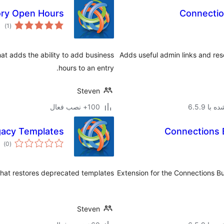
ory Open Hours
Connectio
مجم
)
(1
امتی
at adds the ability to add business
Adds useful admin links and res
hours to an entry.
Steven
با 6.5.9
100+ نصب فعال
gacy Templates
Connections 
مج
)
(0
امت
that restores deprecated templates.
Extension for the Connections Bu
Steven