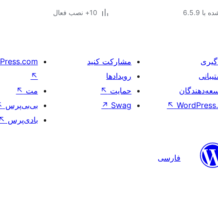
با 6.5.9
10+ نصب فعال
گیری
مشارکت کنید
Press.com
یبانی
رویدادها
↖
عه‌دهندگان
حمایت
↖
مت
↖
WordPress.
↖
Swag
↗
بی‌بی‌پرس
↖
بادی‌پرس
↖
فارسی