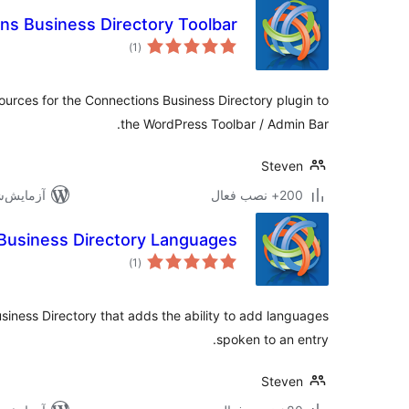
ns Business Directory Toolbar
مجموع
)
(1
امتیازها
ources for the Connections Business Directory plugin to
the WordPress Toolbar / Admin Bar.
Steven
200+ نصب فعال
آزمایش‌شده 
Business Directory Languages
مجموع
)
(1
امتیازها
siness Directory that adds the ability to add languages
spoken to an entry.
Steven