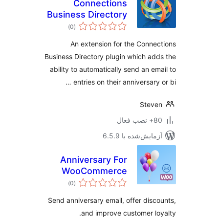
Connections
Business Directory
مجموع
Anniversary and
)
(0
امتیازها
Birthday Emails
An extension for the Conne
Business Directory plugin which ad
ability to automatically send an em
entries on their anniversary 
Stev
ب فعال
مایش‌شده با 6.5.9
Anniversary For
WooCommerce
مجموع
)
(0
امتیازها
Send anniversary email, offer disc
and improve customer lo