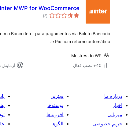
 Inter MWP for WooCommerce
مجموع
)
(2
امتیازها
 com o Banco Inter para pagamentos via Boleto Bancário
e Pix com retorno automático.
Mestres do WP
40+ نصب فعال
آزمایش‌شده 
درباره ما
ویترین
یاد
اخبار
پوسته‌ها
پشت
میزبانی
افزونه‌ها
توس
حریم خصوصی
الگوها
tv