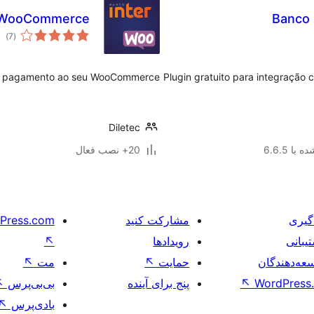
ao WooCommerce
Banco
مج
)
(7
امت
de pagamento ao seu WooCommerce.
Plugin gratuito para integração
Diletec
با 6.6.5
20+ نصب فعال
گیری
مشارکت کنید
Press.com
یبانی
رویدادها
↖
عه‌دهندگان
حمایت
↖
مت
↖
WordPress.
↖
پنج برای آینده
بی‌بی‌پرس
↖
بادی‌پرس
↖