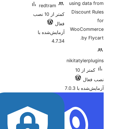
using data
redtram
Discount 
کمتر از 10 نصب
فعال
WooComm
آزمایش‌شده با
by Fl
4.7.34
nikitatylerp
کمتر از 10
فعال
شده با 7.0.3