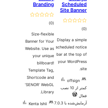
Branding
Sched
Site Ba
مجموع
)
(0
وع
امتیازها
Size-flexible
ازها
Display a s
Banner for Your
scheduled n
Website. Use as
bar at the t
your unique
your Word
billboard!
Template Tag,
Shortcode and
offsig
'SENOR' WebGL
کمتر از 10 نصب
Library.
شده با 7.0.3
Kenta Ishii