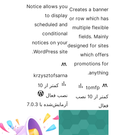
ازها
Notice allows you
Creates a b
to display
or row whic
scheduled and
multiple fl
conditional
fields. 
notices on your
designed for 
WordPress site.
which o
promotion
anyt
krzysztofsarna
کمتر از 10
tomf
نصب فعال
کمتر از 10 نصب
آزمایش‌شده با 7.0.3