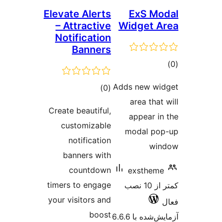
Elevate Alerts
ExS M
– Attractive
Widget 
Notification
Banners
وع
ازها
Adds new w
مجموع
)
(0
area tha
امتیازها
Create beautiful,
appear i
customizable
modal po
notification
wi
banners with
countdown
exsthem
timers to engage
کمتر از 10 نصب
your visitors and
boost
شده با 6.6.6