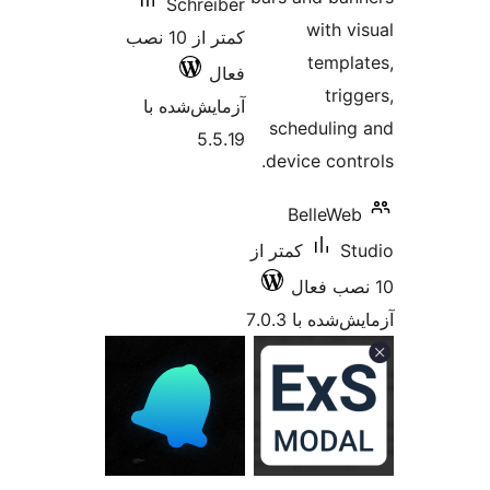
Schreiber
with v
کمتر از 10 نصب
templ
فعال
tri
آزمایش‌شده با
schedulin
5.5.19
device cont
BelleWe
S
کمتر از
شده با 7.0.3