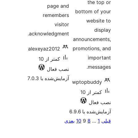
the t
page and
bottom of
remembers
websi
visitor
di
acknowledgment.
announcem
promotions
alexeyaz2012
impo
کمتر از 10
mess
نصب فعال
آزمایش‌شده با 7.0.3
wptopbudd
کمتر از 10
فعال
شده با 6.9.6
‌بندی
1
…
8
9
10
بعدی
ه‌ها