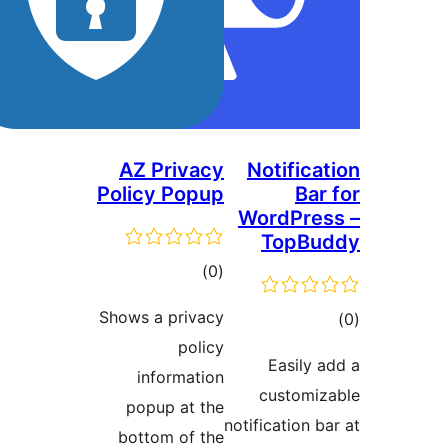
AZ Privacy
Notifica
Policy Popup
Bar
WordPre
TopBu
مجموع
)
(0
امتیازها
Shows a privacy
وع
policy
ازها
Easily 
information
customi
popup at the
notification 
bottom of the