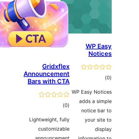
WP E
Not
Gridxflex
Announcement
وع
Bars with CTA
ازها
WP Easy No
adds a s
مجموع
)
(0
notice b
امتیازها
Lightweight, fully
your si
customizable
di
announcement
informati