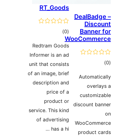
RT_Goods
DealBad
Disc
Banner
مجموع
)
(0
WooComme
امتیازها
Redtram Goods
Informer is an ad
وع
unit that consists
ازها
of an image, brief
Automati
description and
overl
price of a
customi
product or
discount b
service. This kind
of advertising
WooComm
has a hi …
product 