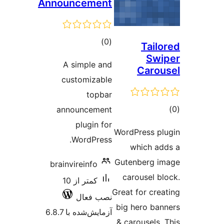
Announcement
مجموع
)
(0
Tail
امتیازها
Sw
A simple and
Caro
customizable
topbar
وع
announcement
ازها
plugin for
WordPress p
WordPress.
which a
Gutenberg 
brainvireinfo
carousel b
کمتر از 10
Great for cre
نصب فعال
big hero ba
آزمایش‌شده با 6.8.7
& carousels.