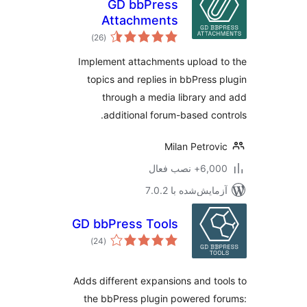
GD bbPress
Attachments
مجموع
)
(26
امتیازها
Implement attachments upload 
topics and replies in bbPress 
through a media library a
additional forum-based con
Milan Petrov
6,+ نصب فعال
مایش‌شده با 7.0.2
GD bbPress Tools
مجموع
)
(24
امتیازها
Adds different expansions and to
the bbPress plugin powered f