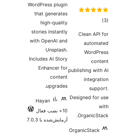
WordPress plugin
that generates
high-quality
stories instantly
Clea
with OpenAI and
a
Unsplash.
W
Includes AI Story
Enhancer for
publishin
content
in
upgrades.
Designed
Hayan
10+ نصب فعال
Orga
آزمایش‌شده با 7.0.3
Organic