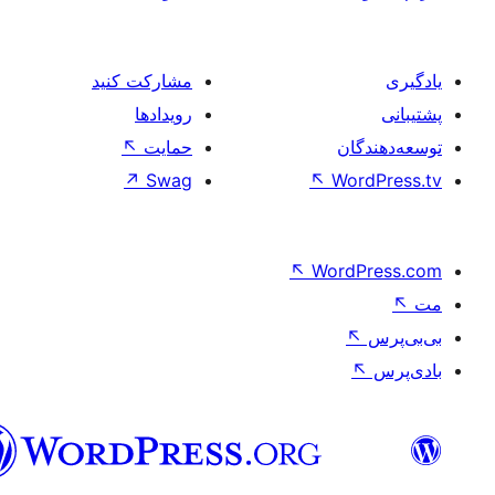
مشارکت کنید
رویدادها
حمایت
↖
↗
Swag
↖
↖
W
فارسی