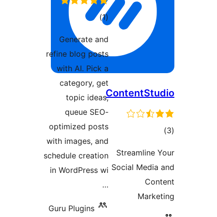
مجموع
)
(1
امتیازها
Generate and
refine blog posts
with AI. Pick a
category, get
Content
topic ideas,
queue SEO-
optimized posts
with images, and
Streaml
schedule creation
Social M
in WordPress wi
…
M
Guru Plugins