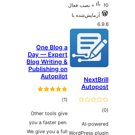
ش‌شده با
One Blog a
Day — Expert
Blog Writing &
Publishing on
Autopilot
N
Au
مجموع
)
(1
امتیازها
Other tools give
you a faster pen.
AI
We give you a full
WordPres