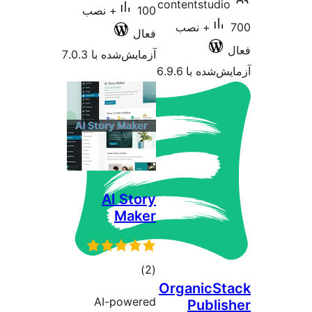
contents
100+ نصب
70+ نصب
فعال
آزمایش‌شده با 7.0.3
 6.9.6
AI Story
Maker
مجموع
)
(2
Organi
امتیازها
AI-powered
Pu