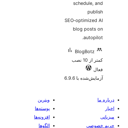
sched
SEO‑opti
blog 
Blo
کمتر از 10 نصب
 6.9.6
ویترین
پوسته‌ها
افزونه‌ها
الگوها