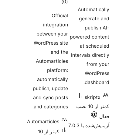
مجموع
)
(0
Autom
امتیازها
Official
gene
integration
pu
between your
powered
WordPress site
at s
and the
interval
Automarticles
f
platform:
W
automatically
da
publish, update
sk
and sync posts
کمتر از 10 نصب
and categories.
Automarticles
 7.0.3
کمتر از 10