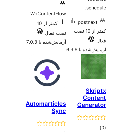
WpContentFlow
pos
کمتر از 10
کمتر از 10 نصب
نصب فعال
آزمایش‌شده با 7.0.3
 6.9.6
C
Automarticles
Gen
Sync