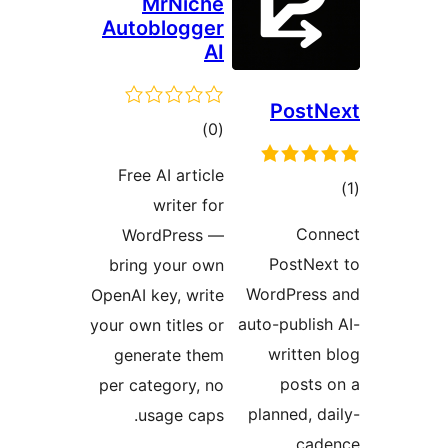
MrNiche
Autoblogger
AI
Po
مجموع
)
(0
امتیازها
Free AI article
writer for
WordPress —
Pos
bring your own
WordP
OpenAI key, write
auto-pu
your own titles or
wri
generate them
po
per category, no
planne
usage caps.