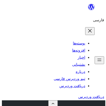
رس فارسی
ردپرس