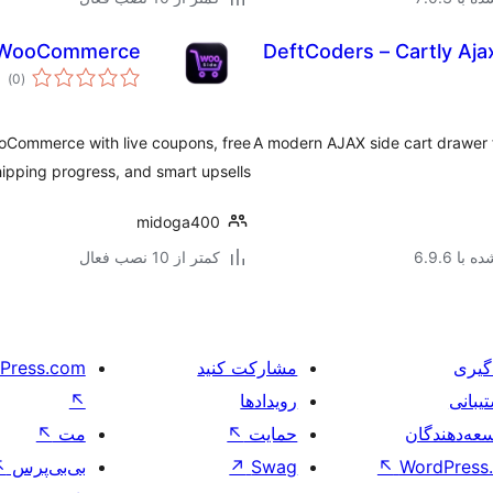
r WooCommerce
DeftCoders – Cartly Aj
مج
)
(0
امت
oCommerce with live coupons, free
A modern AJAX side cart drawer 
hipping progress, and smart upsells.
midoga400
با 6.9.6
کمتر از 10 نصب فعال
گیری
مشارکت کنید
Press.com
یبانی
رویدادها
↖
عه‌دهندگان
حمایت
↖
مت
↖
WordPress.
↖
Swag
↗
بی‌بی‌پرس
↖