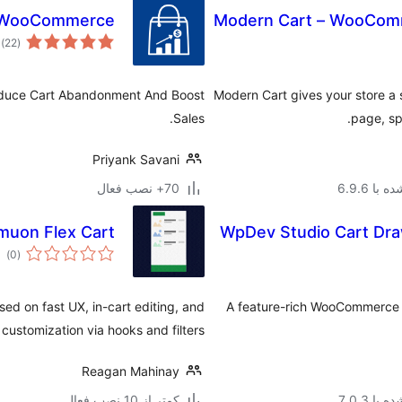
r WooCommerce
Modern Cart – WooComm
م
)
(22
ام
educe Cart Abandonment And Boost
Modern Cart gives your store a 
Sales.
page, sp
Priyank Savani
با 6.9.6
70+ نصب فعال
muon Flex Cart
WpDev Studio Cart Dra
مج
)
(0
امت
 on fast UX, in-cart editing, and
A feature-rich WooCommerce s
 customization via hooks and filters.
Reagan Mahinay
با 7.0.3
کمتر از 10 نصب فعال