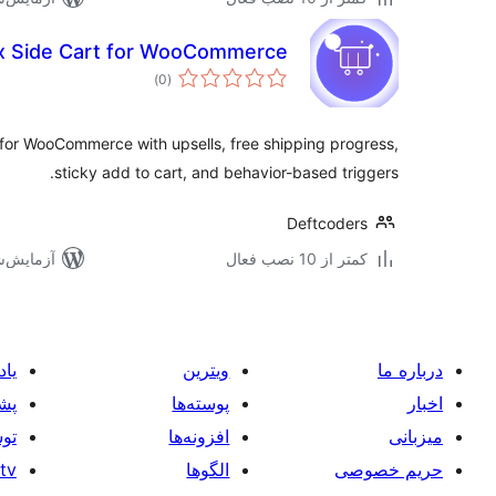
ax Side Cart for WooCommerce
مجموع
)
(0
امتیازها
for WooCommerce with upsells, free shipping progress,
sticky add to cart, and behavior-based triggers.
Deftcoders
کمتر از 10 نصب فعال
آزمایش‌شده 
درباره ما
ویترین
یاد
اخبار
پوسته‌ها
پشت
میزبانی
افزونه‌ها
توس
حریم خصوصی
الگوها
tv