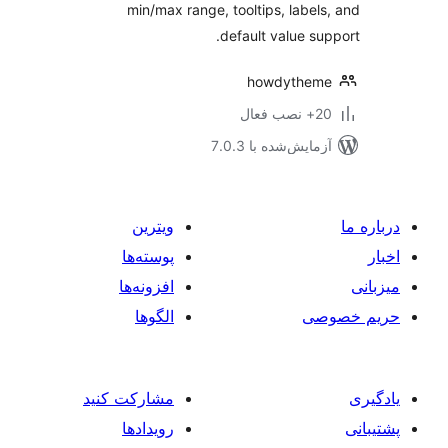
min/max range, tooltips, label
default value su
howdythem
ب فعال
مایش‌شده با 7.0.3
ویترین
پوسته‌ها
افزونه‌ها
صی
الگوها
مشارکت کنید
رویدادها