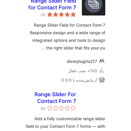
Range Slider Field
for Contact Form 7
مجموع
)
(3
امتیازها
Range Slider Field for Contact 
Responsive design and a wide ra
integrated options and tools to 
the right slider that fits yo
silverplugins2
نصب فعال
مایش‌شده با 6.9.6
Range Slider For
Contact Form 7
مجموع
)
(0
امتیازها
Add a fully customizable range 
field to your Contact Form 7 forms 