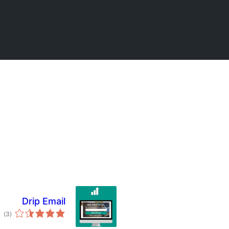
Drip Email
مج
)
(3
امت