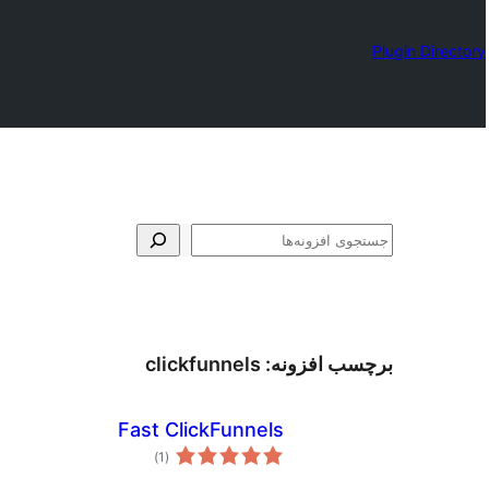
Plugin Directory
جستجو
برچسب افزونه:
clickfunnels
Fast ClickFunnels
مجموع
)
(1
امتیازها