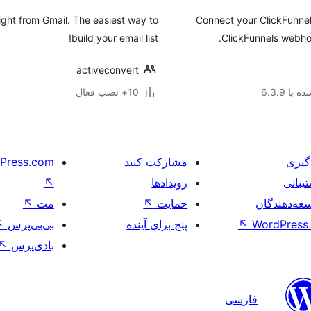
ight from Gmail. The easiest way to
Connect your ClickFunne
build your email list!
ClickFunnels webho
activeconvert
با 6.3.9
10+ نصب فعال
گیری
مشارکت کنید
Press.com
یبانی
رویدادها
↖
عه‌دهندگان
حمایت
↖
مت
↖
WordPress.
↖
پنج برای آینده
بی‌بی‌پرس
↖
بادی‌پرس
↖
فارسی