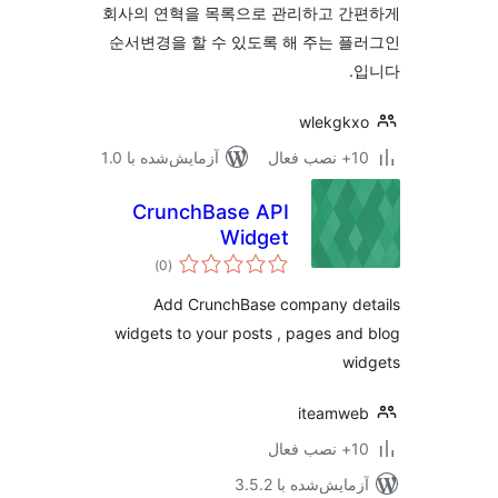
회사의 연혁을 목록으로 관리하고 간
순서변경을 할 수 있도록 해 주는 
wlekgk
ب فعال
آزمایش‌شده با 1.0
CrunchBase API
Widget
مجموع
)
(0
امتیازها
Add CrunchBase company de
widgets to your posts , pages an
wi
iteamwe
ب فعال
مایش‌شده با 3.5.2