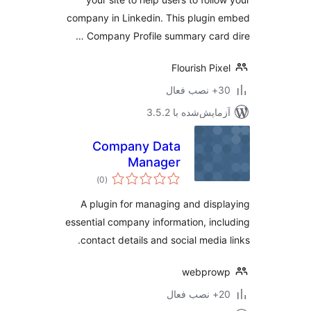
company in Linkedin. This plugin
Company Profile summary card 
Flourish Pix
ب فعال
مایش‌شده با 3.5.2
Company Data
Manager
مجموع
)
(0
امتیازها
A plugin for managing and disp
essential company information, inc
contact details and social media 
webprow
ب فعال