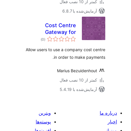
 از 10 نصب فعال
مایش‌شده با 6.8.7
Cost Centre
Gateway for
مجموع
WooCommerce
)
(0
امتیازها
Allow users to use a company cost 
in order to make pay
Marius Bezuidenho
 از 10 نصب فعال
مایش‌شده با 5.4.19
ویترین
پوسته‌ها
افزونه‌ها