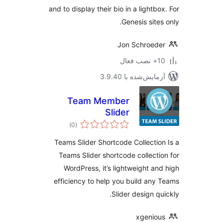
and to display their bio in a lightbo
Genesis sites
Jon Schroed
ب فعال
مایش‌شده با 3.9.40
Team Member
Slider
مجموع
)
(0
امتیازها
Teams Slider Shortcode Collectio
Teams Slider shortcode collecti
WordPress, it’s lightweight an
efficiency to help you build any
Slider design qu
xgenio