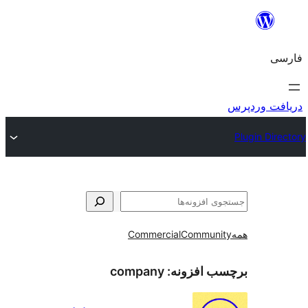
و
Commercial
Communi
ب افزونه:
company