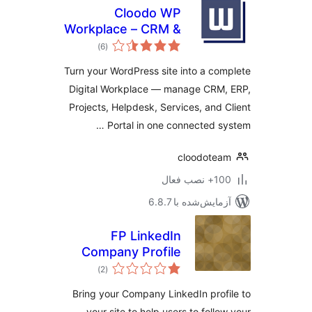
Cloodo WP
Workplace – CRM &
مجموع
Project
)
(6
امتیازها
Management for
Turn your WordPress site into a co
Services Business
Digital Workplace — manage CRM,
Projects, Helpdesk, Services, and 
Portal in one connected sy
cloodote
نصب فعال
مایش‌شده با 6.8.7
FP LinkedIn
Company Profile
مجموع
)
(2
امتیازها
Bring your Company LinkedIn prof
your site to help users to follo