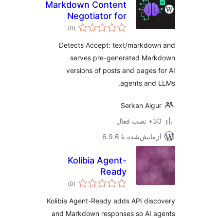
Markdown Content
Negotiator for
مجموع
LLMs
)
(0
امتیازها
Detects Accept: text/markdow
serves pre-generated Mar
versions of posts and pages 
agents and
Serkan Alg
ب فعال
مایش‌شده با 6.9.6
Kolibia Agent-
Ready
مجموع
)
(0
امتیازها
Kolibia Agent-Ready adds API dis
and Markdown responses so AI a