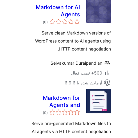
Markdown for AI
Agents
مجموع
)
(0
امتیازها
Serve clean Markdown versi
WordPress content to AI agents
HTTP content negoti
Selvakumar Duraipandi
 نصب فعال
مایش‌شده با 6.9.6
Markdown for
Agents and
مجموع
Statistics
)
(0
امتیازها
Serve pre-generated Markdown fi
AI agents via HTTP content negoti