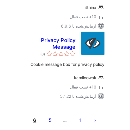
itthi
ب فعال
مایش‌شده با 6.9.6
Privacy Policy
Message
مجموع
)
(0
امتیازها
Cookie message box for privacy 
kamilnow
ب فعال
مایش‌شده با 5.1.22
‌بندی
ه‌ها
6
5
1
…