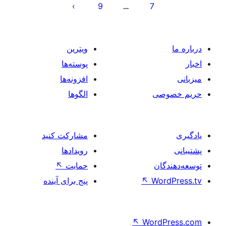
9
7
…
ویترین
پوسته‌ها
افزونه‌ها
صی
الگوها
مشارکت کنید
رویدادها
ان
حمایت
↖
Wo
↖
پنج برای آینده
↖
Word