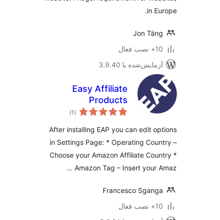
in E
Jon Tä
ب فعال
مایش‌شده با 3.9.40
Easy Affiliate
Products
مجموع
)
(1
امتیازها
After installing EAP you can edit o
in Settings Page: * Operating Cou
Choose your Amazon Affiliate Cou
Amazon Tag – Insert your 
Francesco Sgan
ب فعال