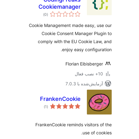
Cookiemanager
مجموع
)
(0
امتیازها
Cookie Management made easy, us
Cookie Consent Manager Plu
comply with the EU Cookie La
enjoy easy configur
Florian Eibisberg
ب فعال
مایش‌شده با 7.0.3
FrankenCookie
مجموع
)
(1
امتیازها
FrankenCookie reminds visitors 
use of co