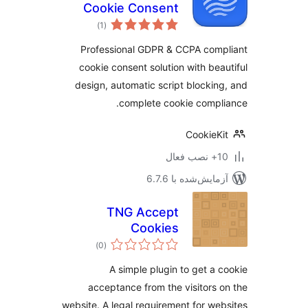
Cookie Consent
مجموع
)
(1
امتیازها
Professional GDPR & CCPA com
cookie consent solution with bea
design, automatic script blockin
complete cookie compl
CookieK
ب فعال
مایش‌شده با 6.7.6
TNG Accept
Cookies
مجموع
)
(0
امتیازها
A simple plugin to get a 
acceptance from the visitors 
website. A legal requirement for we