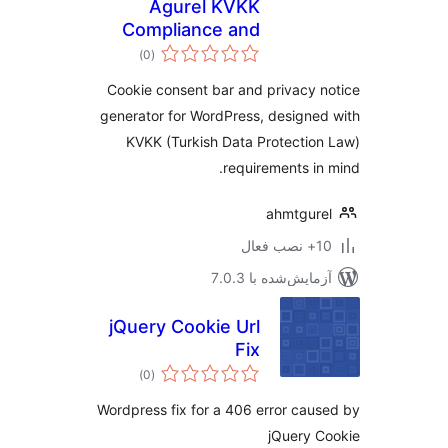
Agurel KVKK
Compliance and
مجموع
Cookie Bar
)
(0
امتیازها
Cookie consent bar and privacy 
generator for WordPress, designe
KVKK (Turkish Data Protectio
requirements in
ahmtgur
ب فعال
مایش‌شده با 7.0.3
jQuery Cookie Url
Fix
مجموع
)
(0
امتیازها
Wordpress fix for a 406 error cau
jQuery 