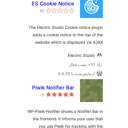
ES Cookie Notice
مجموع
)
(0
امتیازها
The Electric Studio Cookie notice 
adds a cookie notice to the top 
website which is displayed via
Electric Stud
ب فعال
مایش‌شده با 4.9.29
Piwik Notifier Bar
مجموع
)
(1
امتیازها
WP-Piwik-Notifier shows a Notifier 
the frontend. It informs your use
you use Piwik for tracking wi