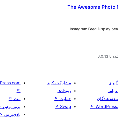
The Awesome Photo F
Instagram Feed Display beau
ا 6.0.13
گیری
مشارکت کنید
Press.com
یبانی
رویدادها
↖
عه‌دهندگان
حمایت
↖
مت
↖
WordPress.
↖
Swag
↗
بی‌بی‌پرس
↖
بادی‌پرس
↖