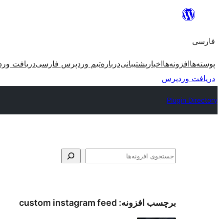
رفتن
به
فارسی
محتوا
پوسته‌ها
افزونه‌ها
اخبار
پشتیبانی
درباره
تیم وردپرس فارسی
دریافت ور
دریافت وردپرس
Plugin Directory
جستجو
برچسب افزونه:
custom instagram feed