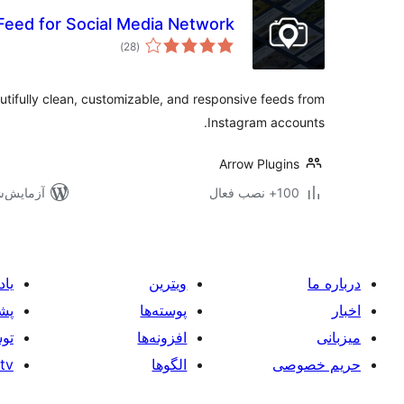
eed for Social Media Network
مجموع
)
(28
امتیازها
tifully clean, customizable, and responsive feeds from
Instagram accounts.
Arrow Plugins
100+ نصب فعال
آزمایش‌شده ب
درباره ما
ویترین
یاد
اخبار
پوسته‌ها
پشت
میزبانی
افزونه‌ها
توس
حریم خصوصی
الگوها
tv