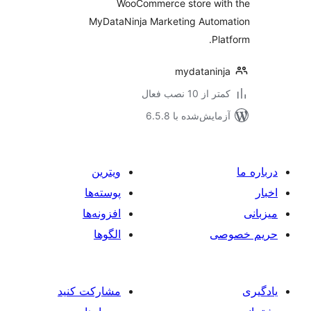
WooCommerce store wit
Optimization Tools
MyDataNinja Marketing Autom
Pla
mydatanin
 از 10 نصب فعال
مایش‌شده با 6.5.8
ویترین
پوسته‌ها
افزونه‌ها
صی
الگوها
مشارکت کنید