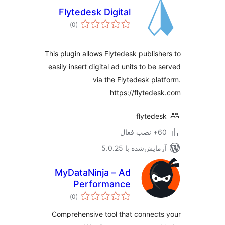
Flytedesk Digital
مجموع
)
(0
امتیازها
This plugin allows Flytedesk publish
easily insert digital ad units to be 
via the Flytedesk pla
https://flytede
flytede
ب فعال
مایش‌شده با 5.0.25
MyDataNinja – Ad
Performance
مجموع
Tracking, Order
)
(0
امتیازها
Reports, CRM,
Comprehensive tool that connect
Analytics, and