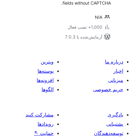
fields without CA
NI
1+ نصب فعال
مایش‌شده با 7.0.3
ویترین
پوسته‌ها
افزونه‌ها
صی
الگوها
مشارکت کنید
رویدادها
ان
حمایت
↖