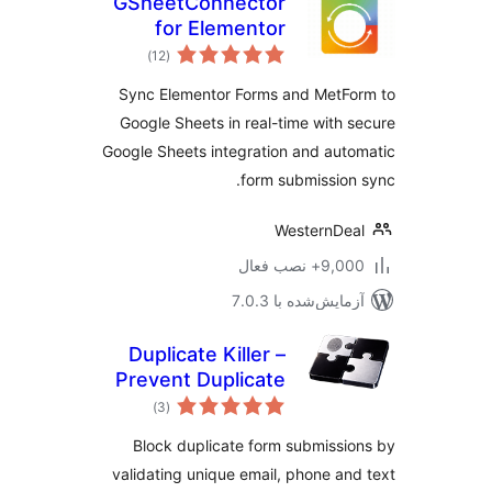
GSheetConnector
for Elementor
مجموع
Forms – Sync
)
(12
امتیازها
Elementor Forms to
Sync Elementor Forms and MetFo
Google Sheets
Google Sheets in real-time with 
Google Sheets integration and aut
form submission
WesternDe
9,+ نصب فعال
مایش‌شده با 7.0.3
Duplicate Killer –
Prevent Duplicate
مجموع
Form Submissions
)
(3
امتیازها
Block duplicate form submissi
validating unique email, phone an