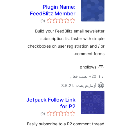
Plugin Name:
FeedBlitz Member
مجموع
Mail
)
(0
امتیازها
Build your FeedBlitz email news
subscription list faster with 
checkboxes on user registration an
comment f
phollo
ب فعال
مایش‌شده با 3.5.2
Jetpack Follow Link
for P2
مجموع
)
(0
امتیازها
Easily subscribe to a P2 comment 