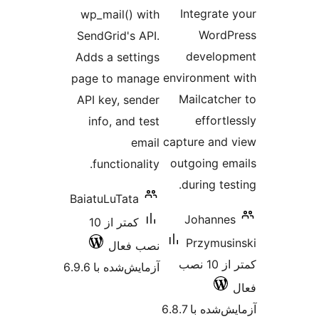
ازها
Integrate
wp_mail() with
WordP
SendGrid's API.
develop
Adds a settings
environment
page to manage
Mailcatch
API key, sender
effort
info, and test
capture and
email
outgoing e
functionality.
during te
BaiatuLuTata
Johanne
کمتر از 10
Przymus
نصب فعال
کمتر از 10 نصب
آزمایش‌شده با 6.9.6
شده با 6.8.7