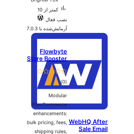
کمتر از 10
نصب فعال
آزمایش‌شده با 7.0.3
Flowbyte
Store Booster
مجموع
)
(0
امتیازها
Modular
WooCommerce
enhancements:
WebHQ A
bulk pricing, fees,
Sale E
shipping rules,