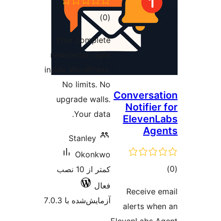
مجموع
)
(0
امتیازها
Your complete
newsletter, right
inside WordPress.
No limits. No
Conversa
upgrade walls.
Notifie
Your data.
Eleven
Ag
Stanley
Okonkwo
وع
کمتر از 10 نصب
ازها
فعال
Receive 
آزمایش‌شده با 7.0.3
alerts wh