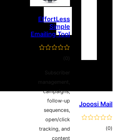
EffortLess
Simple
Emailing Tool
مجموع
)
(0
امتیازها
Subscriber
management,
campaigns,
follow-up
Jooosi 
sequences,
open/click
وع
tracking, and
ازها
content