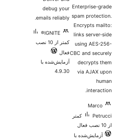
ازها
Enterprise-
debug your
spam protec
emails reliably.
Encrypts ma
IGNITE®
links server
کمتر از 10 نصب
using AES
فعال
CBC and sec
آزمایش‌شده با
decrypts
4.9.30
via AJAX
h
intera
Marc
Pet
کمتر
زمایش‌شده با