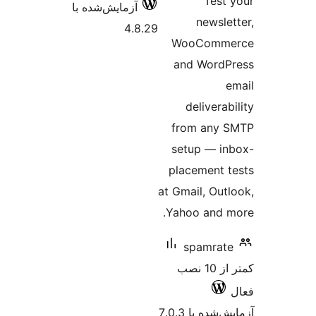
Test
آزمایش‌شده با
newsle
4.8.29
WooComm
and Word
delivera
from any 
setup — i
placement 
at Gmail, Out
Yahoo and 
spamrat
کمتر از 10 نصب
شده با 7.0.3