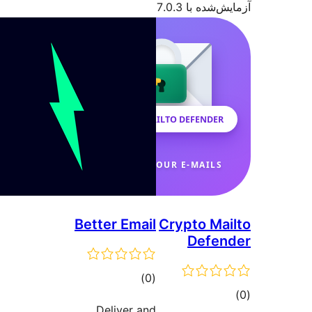
شده با 7.0.3
Better Email
Crypto Ma
Defe
مجموع
)
(0
وع
امتیازها
Deliver and