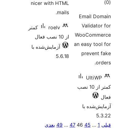
وع
nicer with HTML
ازها
mails.
Email D
Validato
roelv
کمتر
WooComm
از 10 نصب فعال
an easy too
آزمایش‌شده با
prevent
5.6.18
o
UltiW
کمتر از 10 نصب
‌شده با
5
‌بندی
1
…
45
46
47
…
49
بعدی
ه‌ها