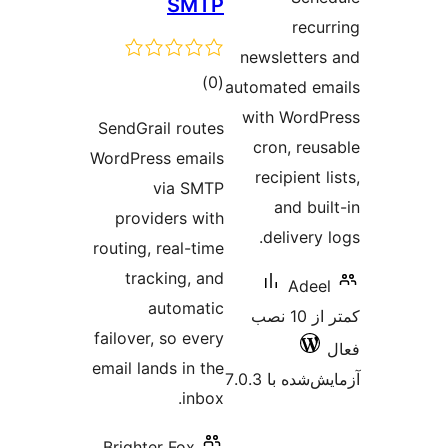
SMTP
recu
newsletter
مجموع
)
(0
automated e
امتیازها
with Word
SendGrail routes
cron, reu
WordPress emails
recipient 
via SMTP
and bu
providers with
delivery
routing, real-time
tracking, and
Adee
automatic
کمتر از 10 نصب
failover, so every
email lands in the
شده با 7.0.3
inbox.
Brighter Fox