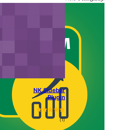
NK Sidebar
Plugin
مجموع
)
(1
امتیازها