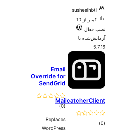
susheelhbt
کمتر از 10
فعال
‌شده با
Email
Override for
SendGrid
MailcatcherCl
مجموع
)
(0
امتیازها
Replaces
وع
WordPress