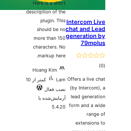
Here is a short
description of the
plugin. This
Intercom 
chat and 
should be no
generatio
more than 150
79mp
characters. No
markup here.
وع
Hoang Kim
ازها
Offers a live
Lam
کمتر از 10
(by Interco
نصب فعال
lead gener
آزمایش‌شده با
form and a
5.4.20
ran
extensio