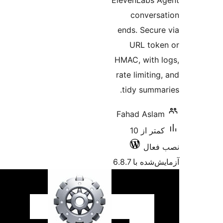
ElevenLabs 
convers
ends. Secur
URL tok
HMAC, with 
rate limitin
tidy summa
Fahad Asla
کمتر از 10
فعال
شده با 6.8.7