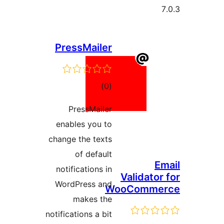
PressMailer
مجموع
)
(0
امتیازها
PressMailer
enables you to
change the texts
of default
E
notifications in
Validator
WordPress and
WooComme
makes the
notifications a bit