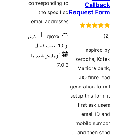
corresponding to
Call
Request 
the specified
email addresses.
وع
gioxx
کمتر
ازها
از 10 نصب فعال
Inspir
آزمایش‌شده با
zerodha, 
7.0.3
Mahidra 
JIO fibre
generation f
setup this fo
first ask
email I
mobile n
and then 