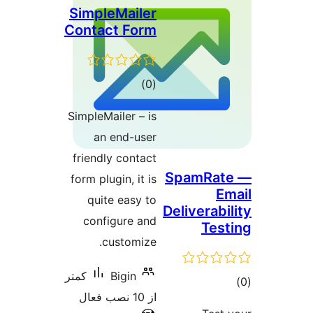
SimpleMailer
Contact Form
مجموع
)
(0
امتیازها
SimpleMailer – is
an end-user
friendly contact
SpamRat
form plugin, it is
E
quite easy to
Deliverabi
configure and
Tes
customize.
Bigin
کمتر
وع
از 10 نصب فعال
ازها