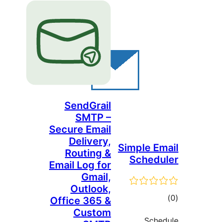
SendGrail
SMTP –
Secure Email
Delivery,
Simple E
Routing &
Sched
Email Log for
Gmail,
Outlook,
وع
Office 365 &
Custom
ازها
Sch