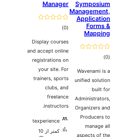
Manager
Sympos
Manageme
Applica
For
مجموع
)
(0
Mapp
امتیازها
Display courses
and accept online
وع
registrations on
ازها
your site. For
Wavenami
trainers, sports
unified sol
clubs, and
bui
freelance
Administra
instructors.
Organizer
Produce
texperience
manag
کمتر از 10
aspects o