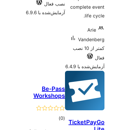
نصب فعال
complete 
آزمایش‌شده با 6.9.6
life 
Ari
Vanden
کمتر از 10 نصب
شده با 6.4.9
Be-Pass
Workshops
مجموع
)
(0
TicketP
امتیازها