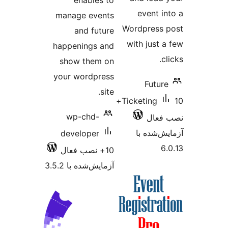
enables to
event i
manage events
Wordpress
and future
with just 
happenings and
c
show them on
your wordpress
Futur
site.
10+
Ticketing
wp-chd-
فعال
‌شده با
developer
6
10+ نصب فعال
آزمایش‌شده با 3.5.2