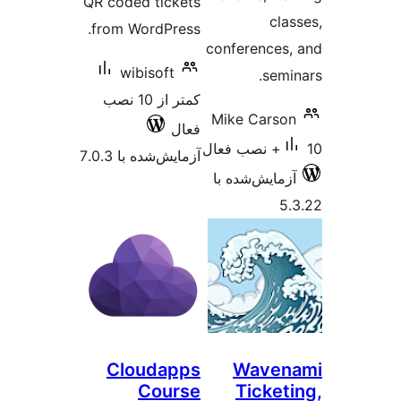
QR coded tickets
cla
from WordPress.
conferences
wibisoft
semi
کمتر از 10 نصب
Mike Carso
فعال
آزمایش‌شده با 7.0.3
زمایش‌شده با
5
Cloudapps
Waven
Course
Ticket