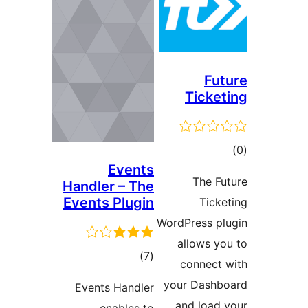
Fu
Ticke
وع
Events
ازها
The F
Handler – The
Events Plugin
Tick
WordPress p
allows y
مجموع
)
(7
connect
امتیازها
your Dash
Events Handler
and load