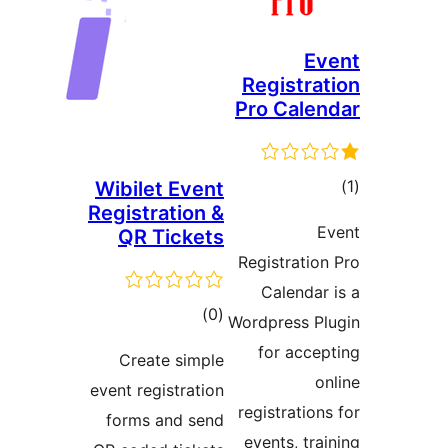
E
Registra
Pro Cale
وع
Wibilet Event
Registration &
ازها
QR Tickets
Registratio
Calendar
مجموع
)
(0
Wordpress P
امتیازها
for acce
Create simple
o
event registration
registratio
forms and send
events, tra