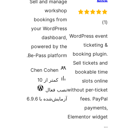
Sell and manage
workshop
bookings from
وع
your WordPress
ازها
WordPress 
dashboard,
ticket
powered by the
booking pl
Be-Pass platform.
Sell ticket
Chen Cohen
bookable
کمتر از 10
slots 
without per-t
نصب فعال
fees. P
آزمایش‌شده با 6.9.6
paym
Elementor w