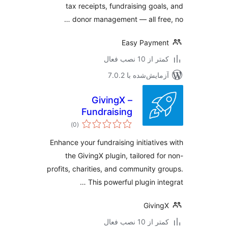
tax receipts, fundraising goal
donor management — all free
Easy Payme
 از 10 نصب فعال
مایش‌شده با 7.0.2
GivingX –
Fundraising
مجموع
Platform | CRM,
)
(0
امتیازها
Integrations, Apple
Enhance your fundraising initiative
Pay
the GivingX plugin, tailored fo
profits, charities, and community g
This powerful plugin inte
Givin
 از 10 نصب فعال