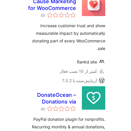
Cause Marketing
for WooCommerce
مجموع
)
(0
امتیازها
Increase customer trust an
measurable impact by automat
donating part of every WooCom
Rankd.si
 از 10 نصب فعال
مایش‌شده با 7.0.2
DonateOcean –
Donations via
مجموع
PayPal
)
(0
امتیازها
PayPal donation plugin for nonpr
Recurring monthly & annual dona