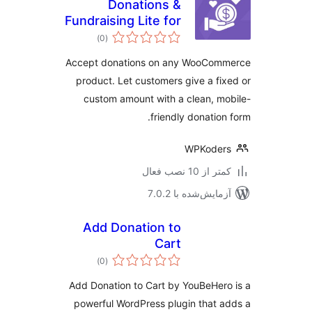
Donations &
Fundraising Lite for
مجموع
WooCommerce
)
(0
امتیازها
Accept donations on any WooCom
product. Let customers give a fi
custom amount with a clean, m
friendly donation
WPKoder
 از 10 نصب فعال
مایش‌شده با 7.0.2
Add Donation to
Cart
مجموع
)
(0
امتیازها
Add Donation to Cart by YouBeHer
powerful WordPress plugin that 