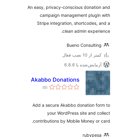
An easy, privacy-conscious donati
campaign management plugin
Stripe integration, shortcodes,
clean admin exper
Bueno Consulti
 از 10 نصب فعال
مایش‌شده با 6.8.6
Akabbo Donations
مجموع
)
(0
امتیازها
Add a secure Akabbo donation f
your WordPress site and c
contributions by Mobile Money or
rubype