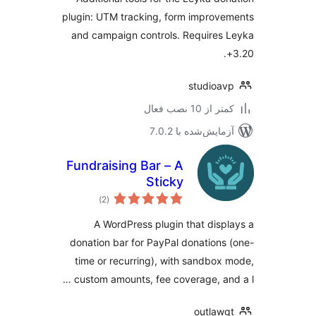
plugin: UTM tracking, form improv
and campaign controls. Requires
studioa
 از 10 نصب فعال
مایش‌شده با 7.0.2
Fundraising Bar – A
Sticky
مجموع
Customizable
)
(2
امتیازها
Donation Bar for
A WordPress plugin that disp
WordPress
donation bar for PayPal donations
time or recurring), with sandbox
custom amounts, fee coverage, and
outlaw