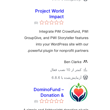
Project World
Impact
مجموع
)
(0
امتیازها
Integrate PWI Crowdfun
GroupGive, and PWI Storyteller fe
into your WordPress site wi
powerful plugin for nonprofit par
Ben Clar
 از 10 نصب فعال
مایش‌شده با 6.8.6
DominoFund –
Donation &
مجموع
Fundraising
)
(0
امتیازها
A simple and lightweight donation 