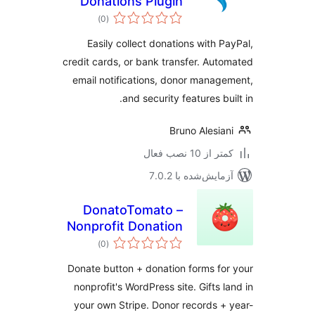
Donations Plugin
مجموع
and Fundraising
)
(0
امتیازها
Platform for
Easily collect donations with P
WordPress
credit cards, or bank transfer. Aut
email notifications, donor manag
and security features bui
Bruno Alesia
 از 10 نصب فعال
مایش‌شده با 7.0.2
DonatoTomato –
Nonprofit Donation
مجموع
Forms, Recurring
)
(0
امتیازها
Giving & Tax
Donate button + donation forms fo
Receipts
nonprofit's WordPress site. Gifts l
your own Stripe. Donor records +