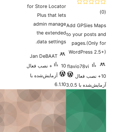
for Store
Plus 
admin
the 
data 
Jan De
ش‌شده با