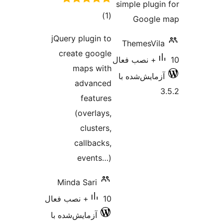
jQuery p
creat
ma
a
(o
ca
e
Minda 
ش‌شده با