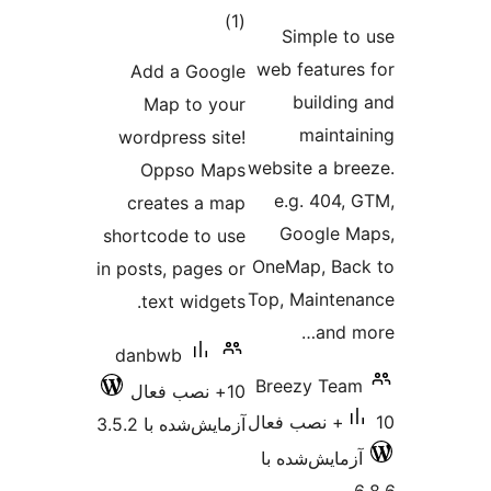
Add a
Map 
wordpre
Opp
creat
shortcod
in posts, 
text
danbw
ا 3.5.2