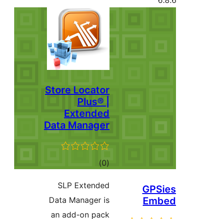
Store L
Ex
Data M
SLP E
Data Ma
an add-