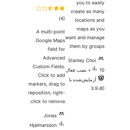
A mul
Goog
A
Custom
Clic
markers,
repositio
click to
J
Hjalmar