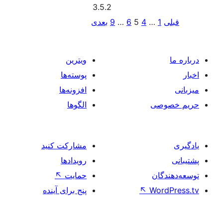
ترین
سته‌ها
زونه‌ها
گوها
ارکت کنید
یدادها
مایت
↖
ج برای آینده