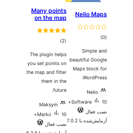
Many 
on t
The plug
you set p
the map an
the
Mak
10+
Mark
ل