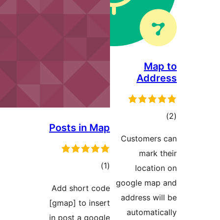
Posts 
Add sho
[gmap] t
in post 