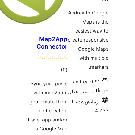
Ma
Con
Sync yo
with m
geo-loc
and 
travel ap
a Goo