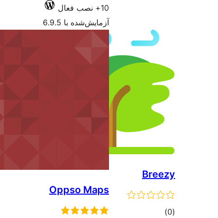
ا 6.9.5
Oppso