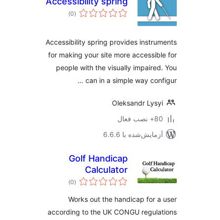
Accessibility spring
مجموع
)
(0
امتیازها
Accessibility spring provides instr
for making your site more accessib
people with the visually impaire
can in a simple way conf
Oleksandr Lys
ب فعال
مایش‌شده با 6.6.6
Golf Handicap
Calculator
مجموع
)
(0
امتیازها
Works out the handicap for 
according to the UK CONGU regul