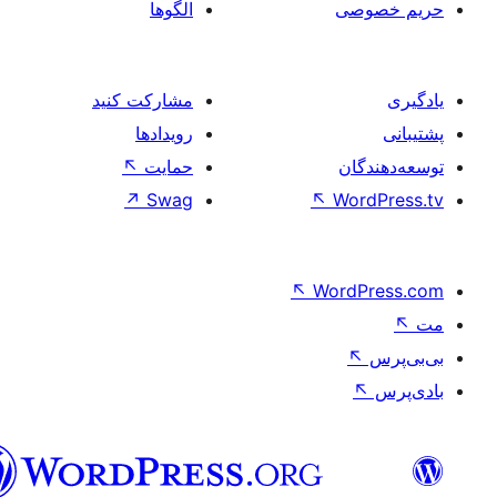
صی
الگوها
مشارکت کنید
رویدادها
ان
حمایت
↖
↗
Swag
↖
Wo
↖
Word
فارسی