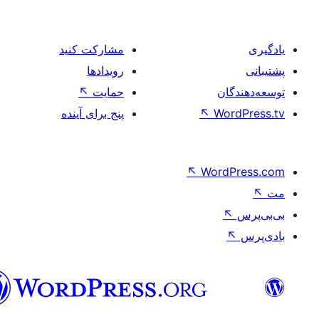
مشارکت کنید
رویدادها
ان
حمایت
↖
Wo
↖
پنج برای آینده
↖
Word
فارسی