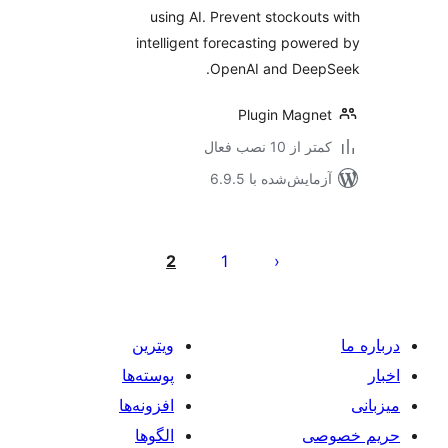
using AI. Prevent stockout
intelligent forecasting powe
OpenAI and Deep
Plugin Magn
 از 10 نصب فعال
مایش‌شده با 6.9.5
‌بندی
ه‌ها
2
1
ویترین
پوسته‌ها
افزونه‌ها
صی
الگوها