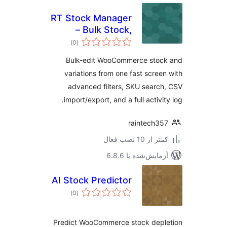
RT Stock Manager
– Bulk Stock,
مجموع
Inventory & CSV
)
(0
امتیازها
Import/Export for
Bulk-edit WooCommerce stoc
WooCommerce
variations from one fast scree
advanced filters, SKU searc
import/export, and a full activit
raintech3
 از 10 نصب فعال
مایش‌شده با 6.8.6
AI Stock Predictor
مجموع
)
(0
امتیازها
Predict WooCommerce stock depl