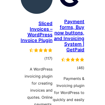
Paym
Sliced
forms,
Invoices –
now butt
WordPress
and Invoi
Invoice Plugin
Syst
Get
مجموع
)
(117
امتیازها
موع
A WordPress
تیازها
invoicing plugin
Payme
for creating
Invoicing p
invoices and
for WordPre
quotes. Online
quickly and e
payments,