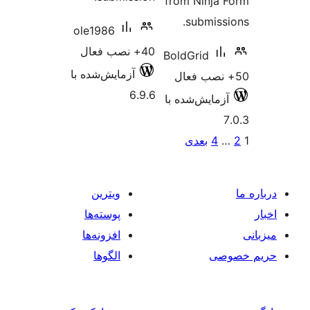
from Ninja
submiss
ole1986
40+ نصب فعال
BoldGrid
آزمایش‌شده با
6.9.6
زمایش‌شده با
‌بندی
4
بعدی
ه‌ها
ویترین
پوسته‌ها
افزونه‌ها
صی
الگوها