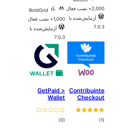
ال
BoldGrid
زمایش‌شده با
1,000+ نصب فعال
آزمایش‌شده با
7.0.3
GetPaid >
Contribu
Wallet
Chec
وع
مجموع
)
(0
ازها
امتیازها