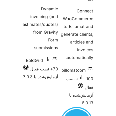
امتیازها
ازها
Dynamic
Con
invoicing (and
WooComm
estimates/quotes)
to Billoma
from Gravity
generate cli
Form
article
submissions.
inv
automatic
BoldGrid
70+ نصب فعال
billomatco
آزمایش‌شده با 7.0.3
100+ نصب
‌شده با
6