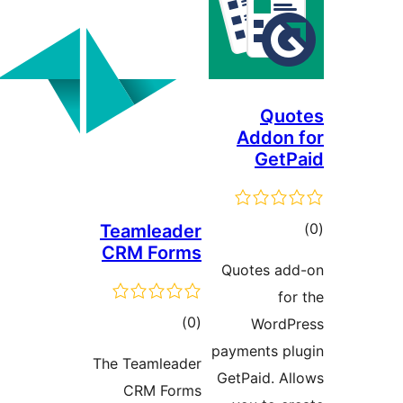
Qu
Addon
Get
وع
Teamleader
CRM Forms
ازها
Quotes a
fo
مجموع
)
(0
WordP
امتیازها
payments p
The Teamleader
GetPaid. A
CRM Forms