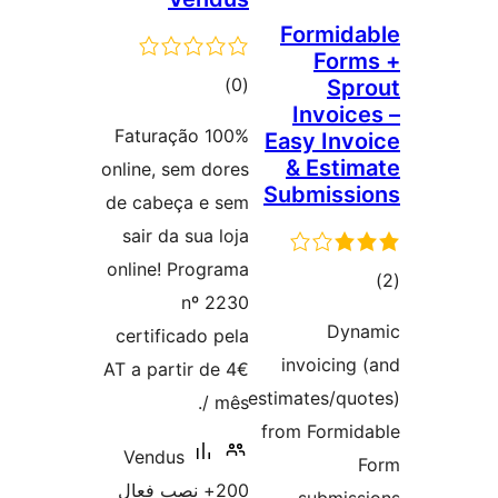
Formid
For
مجموع
)
(0
Sp
Invoic
امتیازها
Faturação 100%
Easy Inv
& Esti
online, sem dores
Submiss
de cabeça e sem
sair da sua loja
online! Programa
وع
nº 2230
ازها
Dyn
certificado pela
invoicing
AT a partir de 4€
estimates/qu
/ mês.
from Formi
Vendus
200+ نصب فعال