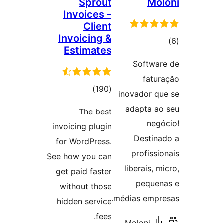
Sprout
Mo
Invoices –
Client
Invoicing &
وع
Estimates
ازها
Softwa
fatu
مجموع
)
(190
inovador q
امتیازها
adapta a
The best
neg
invoicing plugin
Destin
for WordPress.
profissi
See how you can
liberais, 
get paid faster
peque
without those
médias empr
hidden service
fees.
Moloni