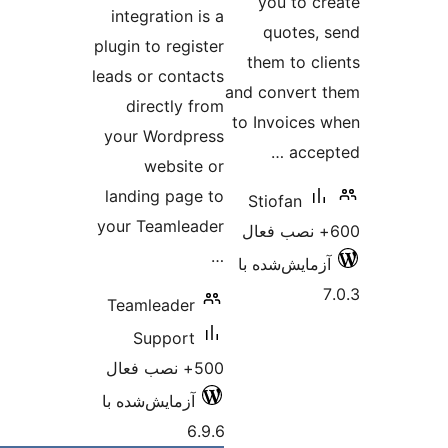
you to c
integration is a
quotes,
plugin to register
them to cl
leads or contacts
and convert
directly from
to Invoices
your Wordpress
acce
website or
landing page to
Stiofan
your Teamleader
…
زمایش‌شده با
Teamleader
Support
500+ نصب فعال
آزمایش‌شده با
6.9.6