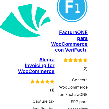
Factur
WooComme
con VeriF
Alegra
Invoicing for
وع
WooCommerce
ازها
Con
WooComm
مجموع
)
(1
con Factu
امتیازها
Capture tax
ERP
identification