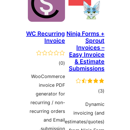
WC Recurring
Ninja For
Invoice
Sp
Invoic
Easy Inv
& Esti
مجموع
)
(0
Submiss
امتیازها
WooCommerce
invoice PDF
وع
generator for
ازها
recurring / non-
Dyn
recurring orders
invoicing
and Email
estimates/qu
submission.