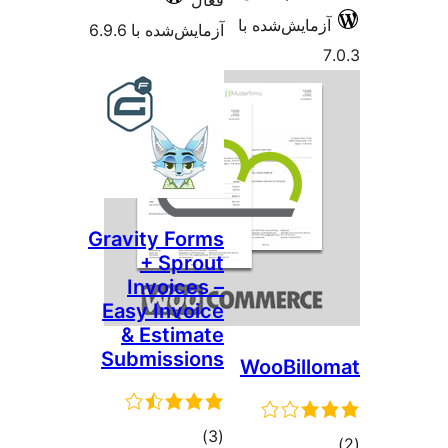
فعال
زمایش‌شده با
آزمایش‌شده با 6.9.6
Gravity Forms
+ Sprout
Invoices –
Easy Invoice
& Estimate
Submissions
WooBill
مجموع
)
(3
وع