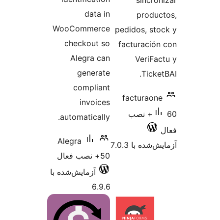
sincro
data in
produ
WooCommerce
pedidos, st
checkout so
facturació
Alegra can
VeriFa
generate
Ticke
compliant
facturaon
invoices
60+ نصب
automatically.
Alegra
شده با 7.0.3
50+ نصب فعال
آزمایش‌شده با
6.9.6