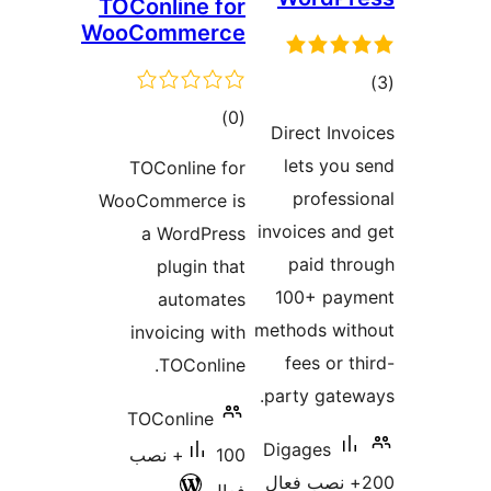
TOConline for
WooCommerce
وع
ازها
مجموع
)
(0
Direct Inv
امتیازها
lets you
TOConline for
profess
WooCommerce is
invoices an
a WordPress
paid th
plugin that
100+ pay
automates
methods wi
invoicing with
fees or 
TOConline.
party gate
TOConline
Digages
100+ نصب