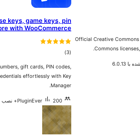
nse keys, game keys, pin
 more with WooCommerce
Official Creative Commons p
Commons licenses, 
مجموع
)
(3
امتیازها
با 6.0.13
numbers, gift cards, PIN codes,
edentials effortlessly with Key
Manager.
200+ نصب فعال
PluginEver