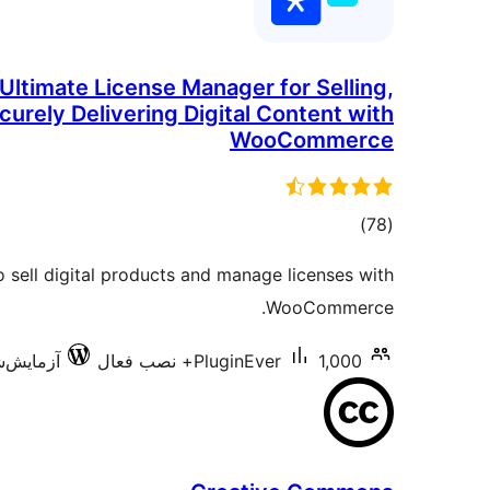
Ultimate License Manager for Selling,
curely Delivering Digital Content with
WooCommerce
مجموع
)
(78
امتیازها
 sell digital products and manage licenses with
WooCommerce.
1,000+ نصب فعال
PluginEver
آزمایش‌شده 