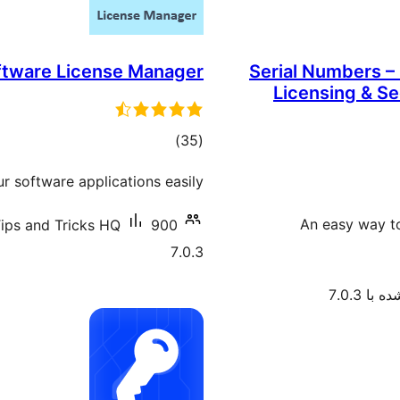
ftware License Manager
Serial Numbers – 
Licensing & Se
مجموع
)
(35
امتیازها
r software applications easily
An easy way to
900+ نصب فعال
ips and Tricks HQ
7.0.3
با 7.0.3