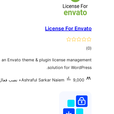
License For Envato
مجموع
)
(0
امتیازها
s an Envato theme & plugin license management
solution for WordPress.
9,000+ نصب فعال
Ashraful Sarkar Naiem