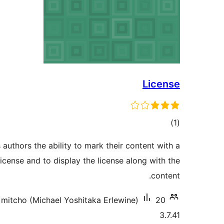
License
مجموع
)
(1
امتیازها
 authors the ability to mark their content with a
cense and to display the license along with the
content.
20+ نصب فعال
mitcho (Michael Yoshitaka Erlewine)
3.7.41