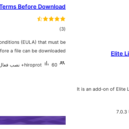
Terms Before Download
مجموع
)
(3
امتیازها
onditions (EULA) that must be
fore a file can be downloaded
Elite 
60+ نصب فعال
hiroprot
It is an add-on of Eli
7