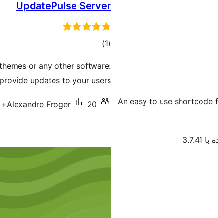
UpdatePulse Server
مجموع
)
(1
امتیازها
 themes or any other software:
rovide updates to your users.
An easy to use shortcode 
20+ نصب فعال
Alexandre Froger
3.7.41