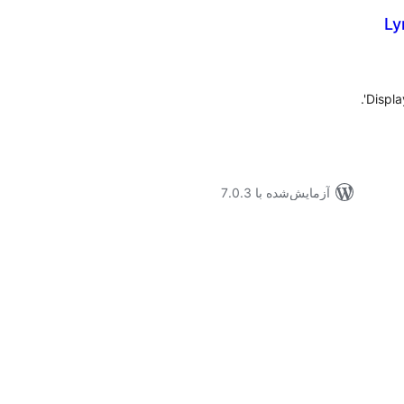
Ly
موع
یازها
Displa
آزمایش‌شده با 7.0.3