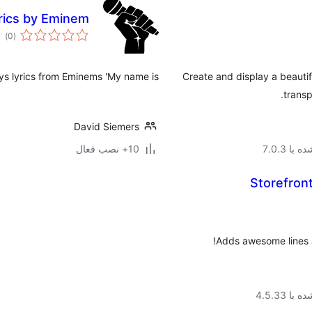
rics by Eminem
مج
)
(0
امت
ys lyrics from Eminems 'My name is'.
Create and display a beautif
transp
David Siemers
با 7.0.3
10+ نصب فعال
Storefront
Adds awesome lines a
ا 4.5.33