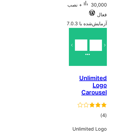
30,000+ نصب
شده با 7.0.3
Unlim
L
Caro
وع
ازها
Unlimited