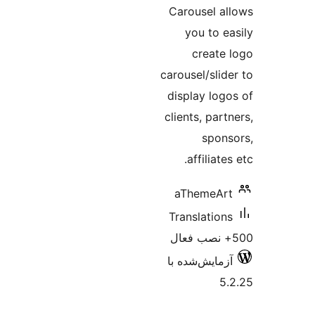
Carousel a
you to e
create
carousel/slid
display log
clients, par
spon
affiliate
aThemeAr
Translation
زمایش‌شده با
5