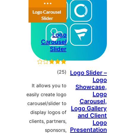
Logo
Carousel
Slider
مجموع
)
(25
Logo Slid
L
امتیازها
It allows you to
Showc
L
easily create logo
Carou
carousel/slider to
Logo Gal
display logos of
and Cl
clients, partners,
L
Presenta
sponsors,