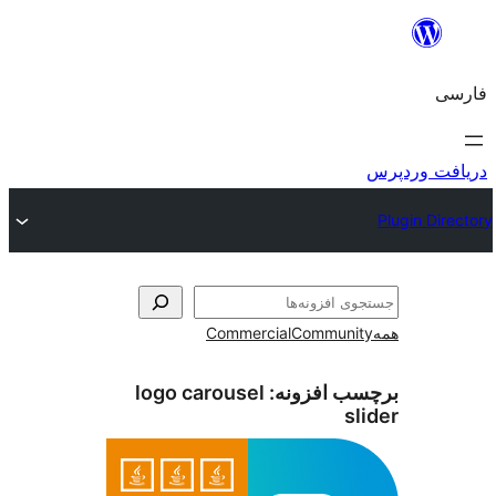
و
Commercial
Communi
ب افزونه:
logo carousel
s