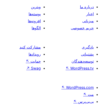
ویترین
پوسته‌ها
افزونه‌ها
صی
الگوها
مشارکت کنید
رویدادها
ان
حمایت
↖
↗
Swag
↖
Wo
↖
Word