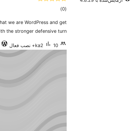
آزمایش‌شده با 4.8.29
مجموع
)
(0
امتیازها
l that we are WordPress and get
ith the stronger defensive turn.
10+ نصب فعال
ka2