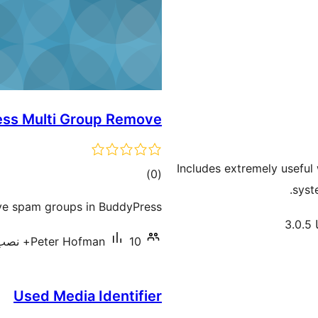
ss Multi Group Remove
Includes extremely useful 
مجموع
)
(0
syst
امتیازها
ve spam groups in BuddyPress?
3
10+ نصب فعال
Peter Hofman
Used Media Identifier