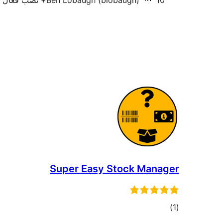
10+ نصب فعال
Ben Lobaugh (blobaugh)
Super Easy Stock Manager
مجموع
)
(1
امتیازها