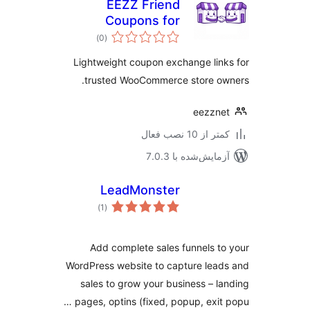
EEZZ Friend
Coupons for
مجموع
WooCommerce
)
(0
امتیازها
Lightweight coupon exchange lin
trusted WooCommerce store ow
eezzn
 از 10 نصب فعال
مایش‌شده با 7.0.3
LeadMonster
مجموع
)
(1
امتیازها
Add complete sales funnels t
WordPress website to capture lea
sales to grow your business – l
pages, optins (fixed, popup, exit 