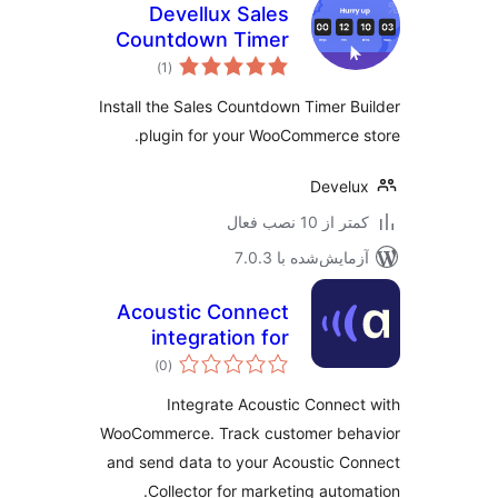
Devellux Sales
Countdown Timer
مجموع
Builder
)
(1
امتیازها
Install the Sales Countdown Timer B
plugin for your WooCommerce 
Devel
 از 10 نصب فعال
مایش‌شده با 7.0.3
Acoustic Connect
integration for
مجموع
WooCommerce
)
(0
امتیازها
Integrate Acoustic Connec
WooCommerce. Track customer beh
and send data to your Acoustic C
Collector for marketing autom