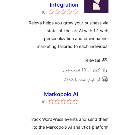
Integration
مجموع
)
(0
امتیازها
Releva helps you grow your busine
state-of-the-art AI with 1
personalization and omnic
marketing tailored to each indiv
releva
 از 10 نصب فعال
مایش‌شده با 7.0.3
Markopolo AI
مجموع
)
(0
امتیازها
Track WordPress events and send
to the Markopolo AI analytics pla