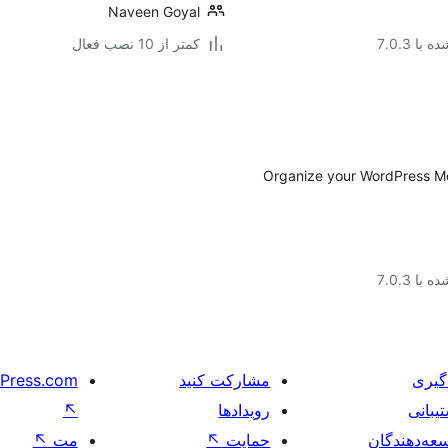
Naveen Goyal
با 7.0.3
کمتر از 10 نصب فعال
Organize your WordPress Med
با 7.0.3
گیری
مشارکت کنید
Press.com
یبانی
رویدادها
↖
عه‌دهندگان
حمایت
↖
مت
↖