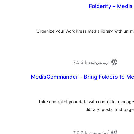
Folderify – Media
وع
ازها
Organize your WordPress media library with unlim
آزمایش‌شده با 7.0.3
MediaCommander – Bring Folders to Med
موع
یازها
Take control of your data with our folder manag
library, posts, and page
آزمایش‌شده با 7.0.3