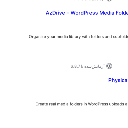
AzDrive – WordPress Media Folde
موع
یازها
Organize your media library with folders and subfolder
آزمایش‌شده با 6.8.7
Physica
موع
یازها
Create real media folders in WordPress uploads and