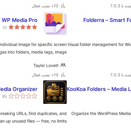
با 7.0.3
10+ نصب فعال
WP Media Pro
Folderra – Smart F
مجم
)
(1
امتی
ndividual image for specific screen
Visual folder management for Wo
es into folders, media tags, image …
Taylor Lovett
با 7.0.3
10+ نصب فعال
dia Organizer
KooKoa Folders – Media Li
مج
)
(0
امت
 breaking URLs, find duplicates, and
Organize the WordPress Media L
an up unused files — free, no limits.