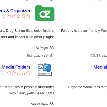
rs & Organizer
مج
)
(0
امت
s. Drag & drop files, color folders,
Folderly is a user-friendly W
sort and import from other plugins.
AzPage
با 7.0.3
30+ نصب فعال
l Media Folders
MediaP
مج
)
(0
امت
 store files in physical directories
Organize WordPress media
with clean, path-based URLs.
Vinod Ram