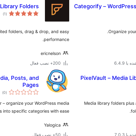
 Library Folders
Categorify – WordPress
مجم
)
(1
امتی
ited folders, drag & drop, and easy
Organize your
performance.
ericnelson
با 6.4.9
200+ نصب فعال
ia, Posts, and
PixelVault – Media L
Pages
مج
)
(0
امت
er – organize your WordPress media
Media library folders plu
s into specific categories with ease.
fo
Yalogica
با 7.0.3
50+ نصب فعال