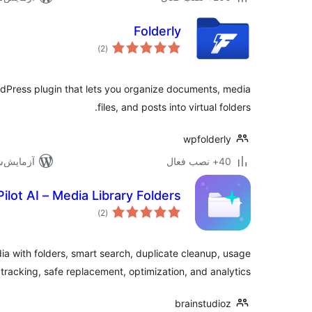
Folderly
مجموع
)
(2
امتیازها
ordPress plugin that lets you organize documents, media
files, and posts into virtual folders.
wpfolderly
40+ نصب فعال
آزمایش‌شده 
ilot AI – Media Library Folders
مجموع
)
(2
امتیازها
 with folders, smart search, duplicate cleanup, usage
tracking, safe replacement, optimization, and analytics.
brainstudioz