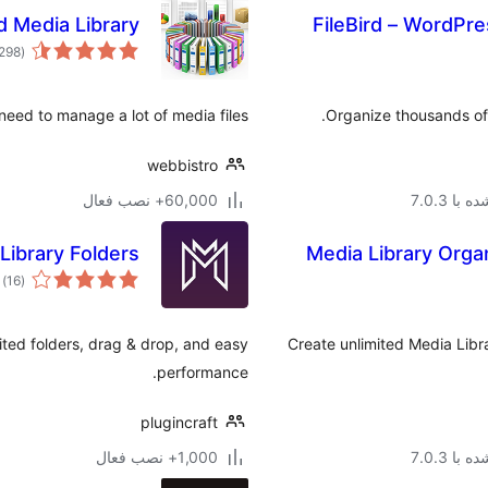
 Media Library
FileBird – WordPre
(298
eed to manage a lot of media files.
Organize thousands of 
webbistro
با 7.0.3
60,000+ نصب فعال
Library Folders
Media Library Organ
مج
)
(16
ام
ited folders, drag & drop, and easy
Create unlimited Media Libra
performance.
plugincraft
با 7.0.3
1,000+ نصب فعال