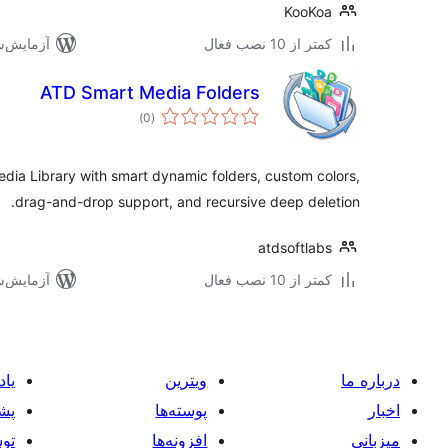
KooKoa
کمتر از 10 نصب فعال
آزمایش‌شده 
ATD Smart Media Folders
مجموع
)
(0
امتیازها
ia Library with smart dynamic folders, custom colors,
drag-and-drop support, and recursive deep deletion.
atdsoftlabs
کمتر از 10 نصب فعال
آزمایش‌شده 
درباره ما
ویترین
یاد
اخبار
پوسته‌ها
پشت
میزبانی
افزونه‌ها
توس